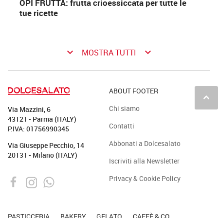
OPI FRUTTA: frutta crioessiccata per tutte le
tue ricette
keyboard_arrow_down
keyboard_arrow_down
MOSTRA TUTTI
ABOUT FOOTER
keyboard_arrow_up
Chi siamo
Via Mazzini, 6
43121 - Parma (ITALY)
Contatti
P.IVA: 01756990345
Abbonati a Dolcesalato
Via Giuseppe Pecchio, 14
20131 - Milano (ITALY)
Iscriviti alla Newsletter
Privacy & Cookie Policy
PASTICCERIA
BAKERY
GELATO
CAFFÈ & CO.