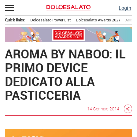
Passa
Login
al
contenuto
Quick links:
Dolcesalato Power List
Dolcesalato Awards 2027
Abbona
Menu principale
AROMA BY NABOO: IL
PRIMO DEVICE
DEDICATO ALLA
PASTICCERIA
14 Gennaio 2014
share