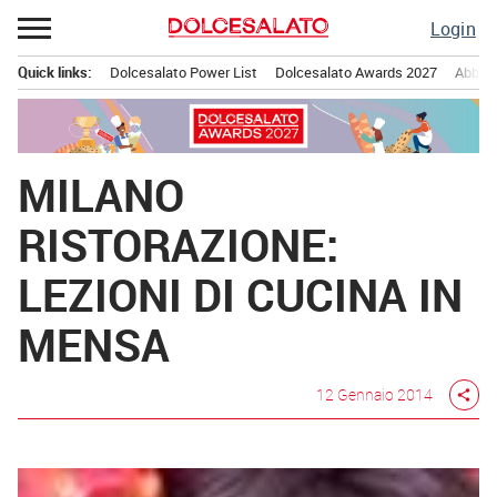
Passa
Login
al
contenuto
Quick links:
Dolcesalato Power List
Dolcesalato Awards 2027
Abbona
Menu principale
MILANO
RISTORAZIONE:
LEZIONI DI CUCINA IN
MENSA
12 Gennaio 2014
share