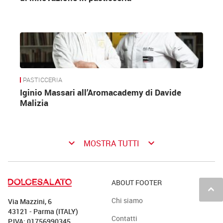
PASTICCERIA
Iginio Massari all’Aromacademy di Davide
Malizia
keyboard_arrow_down
keyboard_arrow_down
MOSTRA TUTTI
ABOUT FOOTER
keyboard_arrow_up
Chi siamo
Via Mazzini, 6
43121 - Parma (ITALY)
Contatti
P.IVA: 01756990345