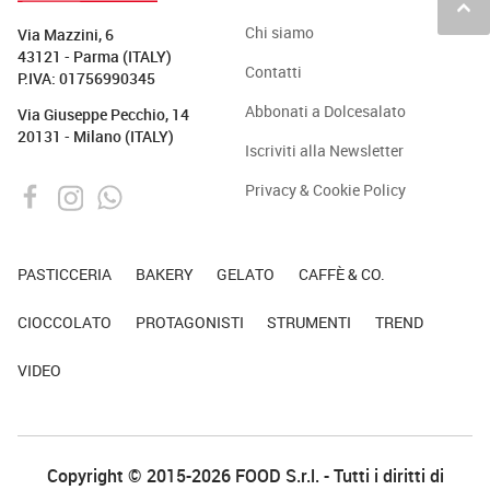
keyboard_arrow_up
Chi siamo
Via Mazzini, 6
43121 - Parma (ITALY)
Contatti
P.IVA: 01756990345
Abbonati a Dolcesalato
Via Giuseppe Pecchio, 14
20131 - Milano (ITALY)
Iscriviti alla Newsletter
Privacy & Cookie Policy
PASTICCERIA
BAKERY
GELATO
CAFFÈ & CO.
CIOCCOLATO
PROTAGONISTI
STRUMENTI
TREND
VIDEO
Copyright © 2015-2026 FOOD S.r.l. - Tutti i diritti di