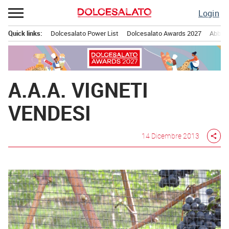
Passa
Login
al
contenuto
Quick links:
Dolcesalato Power List
Dolcesalato Awards 2027
Abbona
Menu principale
A.A.A. VIGNETI
VENDESI
14 Dicembre 2013
share