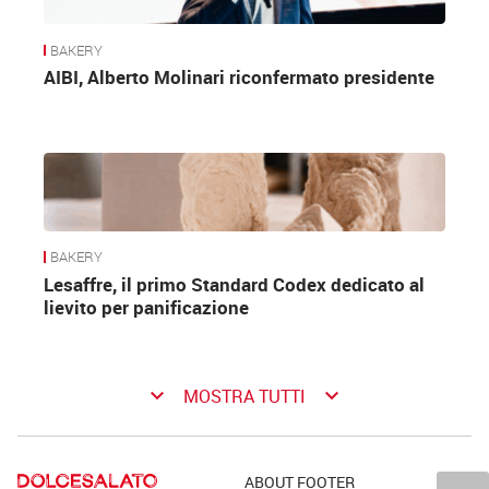
BAKERY
AIBI, Alberto Molinari riconfermato presidente
BAKERY
Lesaffre, il primo Standard Codex dedicato al
lievito per panificazione
keyboard_arrow_down
keyboard_arrow_down
MOSTRA TUTTI
ABOUT FOOTER