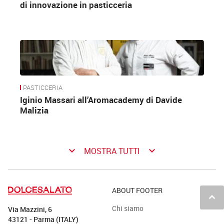
di innovazione in pasticceria
PASTICCERIA
Iginio Massari all’Aromacademy di Davide
Malizia
keyboard_arrow_down
keyboard_arrow_down
MOSTRA TUTTI
ABOUT FOOTER
keyboard_arrow_up
Chi siamo
Via Mazzini, 6
43121 - Parma (ITALY)