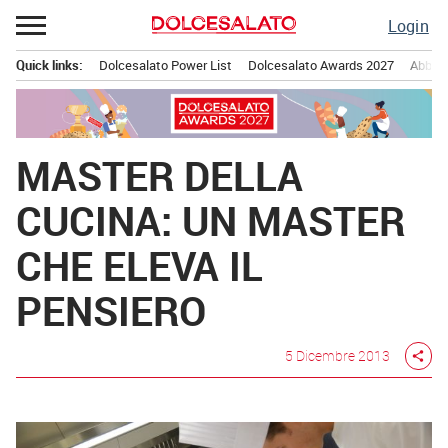
Passa
Login
al
contenuto
Quick links:
Dolcesalato Power List
Dolcesalato Awards 2027
Abbona
Menu principale
MASTER DELLA
CUCINA: UN MASTER
CHE ELEVA IL
PENSIERO
5 Dicembre 2013
share