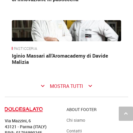
PASTICCERIA
Iginio Massari all’Aromacademy di Davide
Malizia
keyboard_arrow_down
keyboard_arrow_down
MOSTRA TUTTI
ABOUT FOOTER
keyboard_arrow_up
Chi siamo
Via Mazzini, 6
43121 - Parma (ITALY)
Contatti
P.IVA: 01756990345