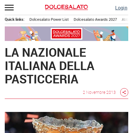
Passa
Login
al
contenuto
Quick links:
Dolcesalato Power List
Dolcesalato Awards 2027
Abbona
Menu principale
LA NAZIONALE
ITALIANA DELLA
PASTICCERIA
2 Novembre 2013
share