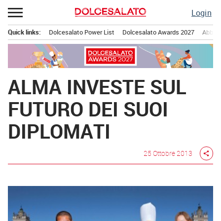
Passa
Login
al
contenuto
Quick links:
Dolcesalato Power List
Dolcesalato Awards 2027
Abbona
Menu principale
ALMA INVESTE SUL
FUTURO DEI SUOI
DIPLOMATI
25 Ottobre 2013
share