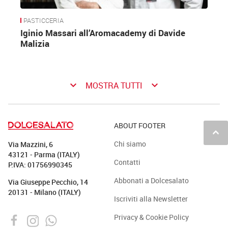
PASTICCERIA
Iginio Massari all’Aromacademy di Davide
Malizia
keyboard_arrow_down
keyboard_arrow_down
MOSTRA TUTTI
ABOUT FOOTER
keyboard_arrow_up
Chi siamo
Via Mazzini, 6
43121 - Parma (ITALY)
Contatti
P.IVA: 01756990345
Abbonati a Dolcesalato
Via Giuseppe Pecchio, 14
20131 - Milano (ITALY)
Iscriviti alla Newsletter
Privacy & Cookie Policy