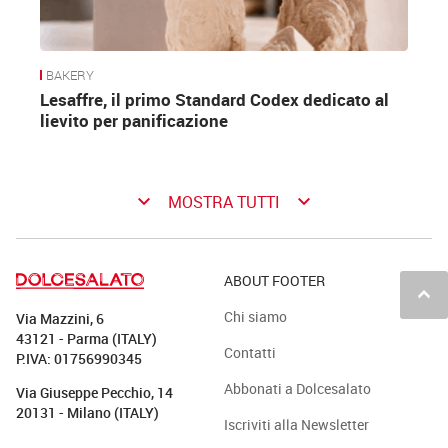
BAKERY
Lesaffre, il primo Standard Codex dedicato al
lievito per panificazione
keyboard_arrow_down
keyboard_arrow_down
MOSTRA TUTTI
ABOUT FOOTER
keyboard_arrow_up
Chi siamo
Via Mazzini, 6
43121 - Parma (ITALY)
Contatti
P.IVA: 01756990345
Abbonati a Dolcesalato
Via Giuseppe Pecchio, 14
20131 - Milano (ITALY)
Iscriviti alla Newsletter