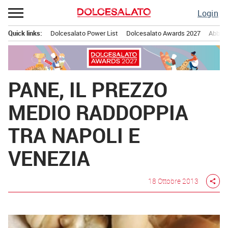
Passa
Login
al
contenuto
Quick links:
Dolcesalato Power List
Dolcesalato Awards 2027
Abbona
Menu principale
PANE, IL PREZZO
MEDIO RADDOPPIA
TRA NAPOLI E
VENEZIA
18 Ottobre 2013
share