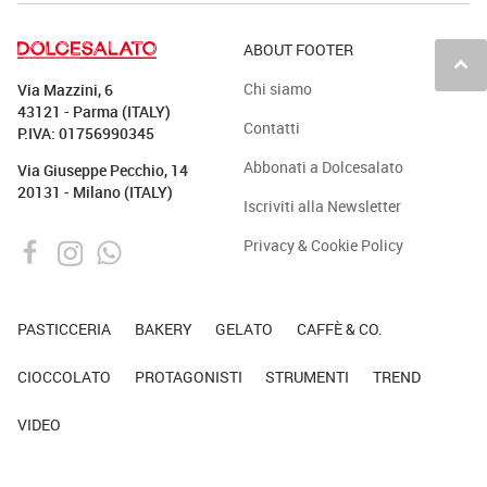
ABOUT FOOTER
keyboard_arrow_up
Chi siamo
Via Mazzini, 6
43121 - Parma (ITALY)
Contatti
P.IVA: 01756990345
Abbonati a Dolcesalato
Via Giuseppe Pecchio, 14
20131 - Milano (ITALY)
Iscriviti alla Newsletter
Privacy & Cookie Policy
PASTICCERIA
BAKERY
GELATO
CAFFÈ & CO.
CIOCCOLATO
PROTAGONISTI
STRUMENTI
TREND
VIDEO