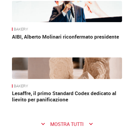
BAKERY
AIBI, Alberto Molinari riconfermato presidente
BAKERY
Lesaffre, il primo Standard Codex dedicato al
lievito per panificazione
keyboard_arrow_down
keyboard_arrow_down
MOSTRA TUTTI