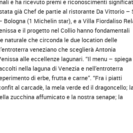
ali e ha ricevuto premi e riconoscimenti significat
stata già Chef de partie al ristorante Da Vittorio – 
– Bologna (1 Michelin star), e a Villa Fiordaliso Rel
nissa e il progetto nel Collio hanno fondamentali
e naturale che circonda le due location delle
ll’entroterra veneziano che sceglierà Antonia
nissa alle eccellenze lagunari. “Il menu – spiega
accolti nella laguna di Venezia e nell’entroterra
reperimento di erbe, frutta e carne”. “Fra i piatti
onfit al carcadè, la mela verde ed il dragoncello; l
e della zucchina affumicato e la nostra senape; la