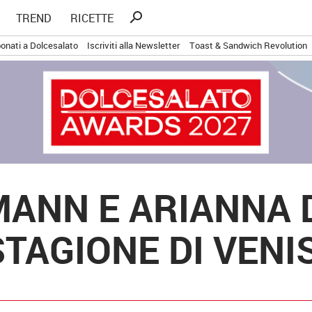
Ricerca
search
TREND
RICETTE
per:
onati a Dolcesalato
Iscriviti alla Newsletter
Toast & Sandwich Revolution
ANN E ARIANNA 
STAGIONE DI VENI