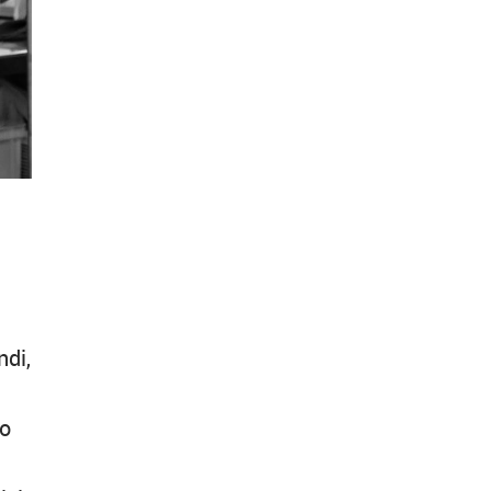
ndi,
to