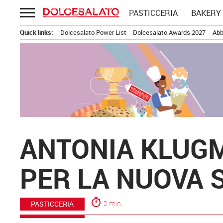
Passa
PASTICCERIA
BAKERY
al
contenuto
Quick links:
Dolcesalato Power List
Dolcesalato Awards 2027
Abb
ANTONIA KLUGM
PER LA NUOVA 
timer
2 min.
PASTICCERIA