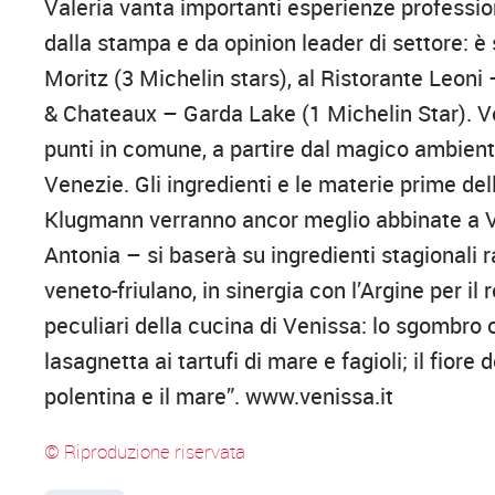
Valeria vanta importanti esperienze profession
dalla stampa e da opinion leader di settore: è 
Moritz (3 Michelin stars), al Ristorante Leoni 
& Chateaux – Garda Lake (1 Michelin Star). Ve
punti in comune, a partire dal magico ambient
Venezie. Gli ingredienti e le materie prime de
Klugmann verranno ancor meglio abbinate a Ve
Antonia – si baserà su ingredienti stagionali r
veneto-friulano, in sinergia con l’Argine per il 
peculiari della cucina di Venissa: lo sgombro c
lasagnetta ai tartufi di mare e fagioli; il fior
polentina e il mare”. www.venissa.it
© Riproduzione riservata