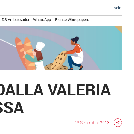
Login
DS Ambassador
WhatsApp
Elenco Whitepapers
DALLA VALERIA
SSA
13 Settembre 2013
share