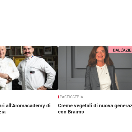
DALL’AZI
PASTICCERIA
ari all’Aromacademy di
Creme vegetali di nuova genera
zia
con Braims