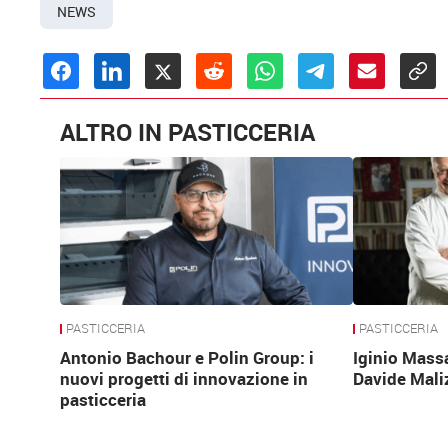
NEWS
ALTRO IN PASTICCERIA
PASTICCERIA
PASTICCERIA
Antonio Bachour e Polin Group: i
Iginio Mass
nuovi progetti di innovazione in
Davide Mali
pasticceria