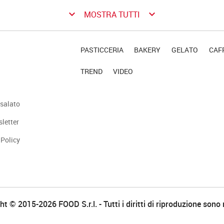
keyboard_arrow_down
keyboard_arrow_down
MOSTRA TUTTI
PASTICCERIA
BAKERY
GELATO
CAFF
TREND
VIDEO
salato
sletter
 Policy
t © 2015-2026 FOOD S.r.l. - Tutti i diritti di riproduzione sono 