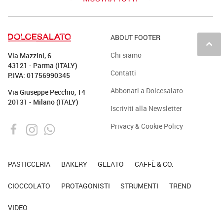
ABOUT FOOTER
keyboard_arrow_up
Chi siamo
Via Mazzini, 6
43121 - Parma (ITALY)
Contatti
P.IVA: 01756990345
Abbonati a Dolcesalato
Via Giuseppe Pecchio, 14
20131 - Milano (ITALY)
Iscriviti alla Newsletter
Privacy & Cookie Policy
PASTICCERIA
BAKERY
GELATO
CAFFÈ & CO.
CIOCCOLATO
PROTAGONISTI
STRUMENTI
TREND
VIDEO