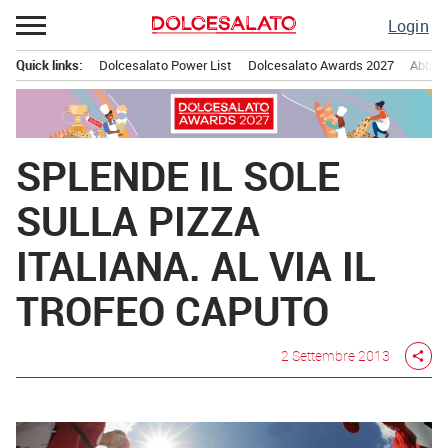
Passa
Login
al
contenuto
Quick links:
Dolcesalato Power List
Dolcesalato Awards 2027
Abbona
Menu principale
SPLENDE IL SOLE
SULLA PIZZA
ITALIANA. AL VIA IL
TROFEO CAPUTO
2 Settembre 2013
share