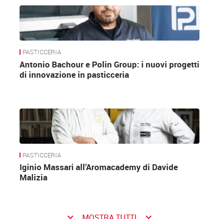
PASTICCERIA
Antonio Bachour e Polin Group: i nuovi progetti
di innovazione in pasticceria
PASTICCERIA
Iginio Massari all’Aromacademy di Davide
Malizia
keyboard_arrow_down
keyboard_arrow_down
MOSTRA TUTTI