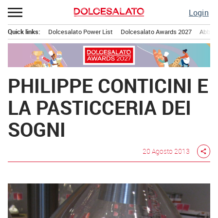
Passa
Login
al
contenuto
Quick links:
Dolcesalato Power List
Dolcesalato Awards 2027
Abbona
Menu principale
PHILIPPE CONTICINI E
LA PASTICCERIA DEI
SOGNI
20 Agosto 2013
share