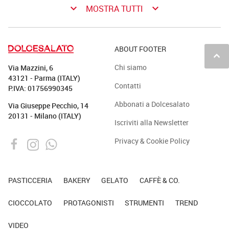
keyboard_arrow_down
keyboard_arrow_down
MOSTRA TUTTI
ABOUT FOOTER
keyboard_arrow_up
Chi siamo
Via Mazzini, 6
43121 - Parma (ITALY)
Contatti
P.IVA: 01756990345
Abbonati a Dolcesalato
Via Giuseppe Pecchio, 14
20131 - Milano (ITALY)
Iscriviti alla Newsletter
Privacy & Cookie Policy
PASTICCERIA
BAKERY
GELATO
CAFFÈ & CO.
CIOCCOLATO
PROTAGONISTI
STRUMENTI
TREND
VIDEO