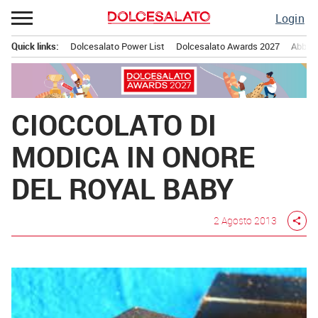
Passa
Login
al
contenuto
Quick links:
Dolcesalato Power List
Dolcesalato Awards 2027
Abbona
Menu principale
CIOCCOLATO DI
MODICA IN ONORE
DEL ROYAL BABY
2 Agosto 2013
share