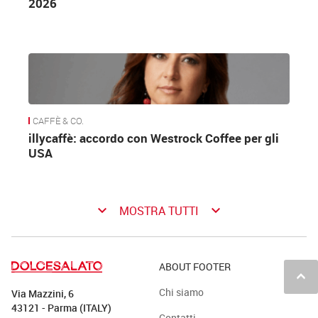
2026
CAFFÈ & CO.
illycaffè: accordo con Westrock Coffee per gli
USA
keyboard_arrow_down
keyboard_arrow_down
MOSTRA TUTTI
ABOUT FOOTER
keyboard_arrow_up
Chi siamo
Via Mazzini, 6
43121 - Parma (ITALY)
Contatti