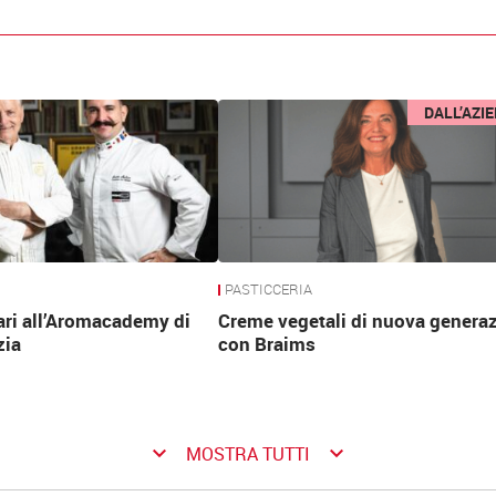
DALL’AZI
PASTICCERIA
ari all’Aromacademy di
Creme vegetali di nuova genera
zia
con Braims
keyboard_arrow_down
keyboard_arrow_down
MOSTRA TUTTI