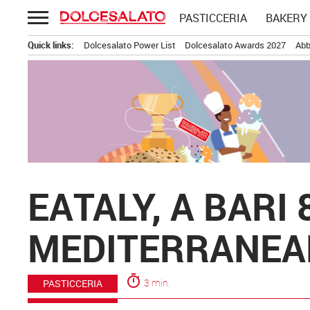
Passa
PASTICCERIA
BAKERY
al
contenuto
Quick links:
Dolcesalato Power List
Dolcesalato Awards 2027
Abb
EATALY, A BARI
MEDITERRANEA
timer
3 min.
PASTICCERIA