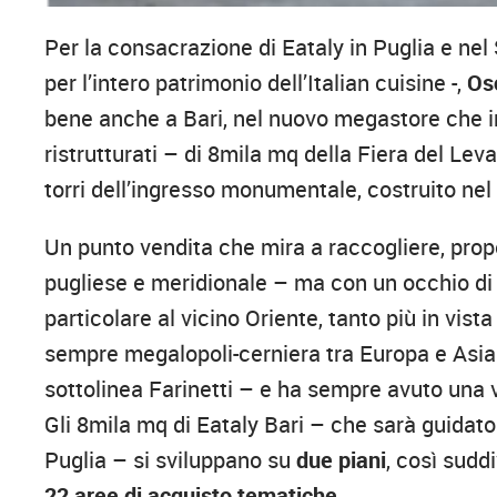
Per la consacrazione di Eataly in Puglia e ne
per l’intero patrimonio dell’Italian cuisine -,
Osc
bene anche a Bari, nel nuovo megastore che i
ristrutturati – di 8mila mq della Fiera del Le
torri dell’ingresso monumentale, costruito nel
Un punto vendita che mira a raccogliere, propo
pugliese e meridionale – ma con un occhio di r
particolare al vicino Oriente, tanto più in vist
sempre megalopoli-cerniera tra Europa e Asia. 
sottolinea Farinetti – e ha sempre avuto una v
Gli 8mila mq di Eataly Bari – che sarà guidato
Puglia – si sviluppano su
due piani
, così suddi
22 aree di acquisto tematiche