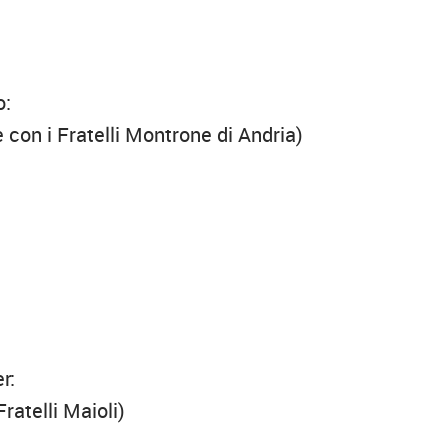
o:
 con i Fratelli Montrone di Andria)
r:
ratelli Maioli)