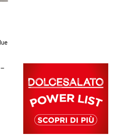
due
 –