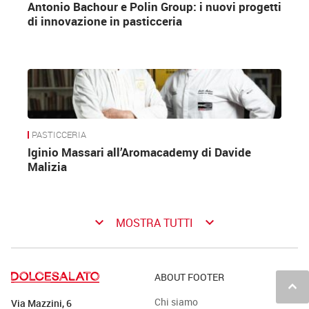
Antonio Bachour e Polin Group: i nuovi progetti
di innovazione in pasticceria
PASTICCERIA
Iginio Massari all’Aromacademy di Davide
Malizia
keyboard_arrow_down
keyboard_arrow_down
MOSTRA TUTTI
ABOUT FOOTER
keyboard_arrow_up
Chi siamo
Via Mazzini, 6