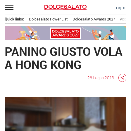
Passa
Login
al
contenuto
Quick links:
Dolcesalato Power List
Dolcesalato Awards 2027
Abbona
Menu principale
PANINO GIUSTO VOLA
A HONG KONG
26 Luglio 2013
share