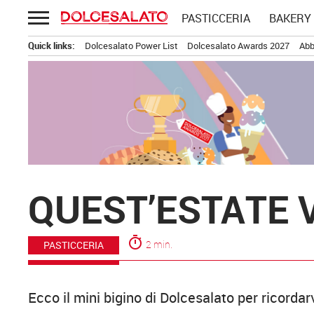
Passa
PASTICCERIA
BAKERY
al
contenuto
Quick links:
Dolcesalato Power List
Dolcesalato Awards 2027
Abb
QUEST’ESTATE 
timer
2 min.
PASTICCERIA
Ecco il mini bigino di Dolcesalato per ricordar