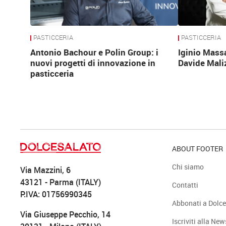
PASTICCERIA
PASTICCERIA
Antonio Bachour e Polin Group: i
Iginio Mass
nuovi progetti di innovazione in
Davide Mali
pasticceria
ABOUT FOOTER
Chi siamo
Via Mazzini, 6
43121 - Parma (ITALY)
Contatti
P.IVA: 01756990345
Abbonati a Dolce
Via Giuseppe Pecchio, 14
Iscriviti alla New