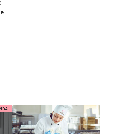
o
ee
ENDA