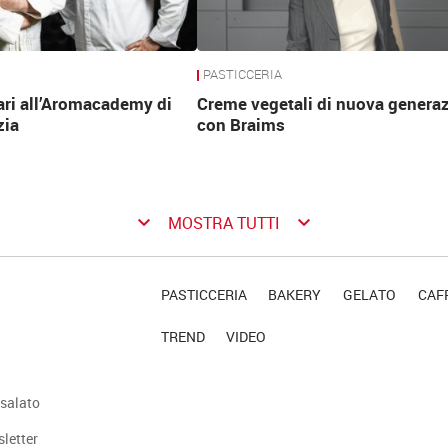
PASTICCERIA
ari all’Aromacademy di
Creme vegetali di nuova genera
zia
con Braims
keyboard_arrow_down
keyboard_arrow_down
MOSTRA TUTTI
PASTICCERIA
BAKERY
GELATO
CAFF
TREND
VIDEO
salato
sletter