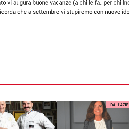
o vi augura buone vacanze (a chi le fa…per chi ln
i ricorda che a settembre vi stupiremo con nuove id
DALL’AZI