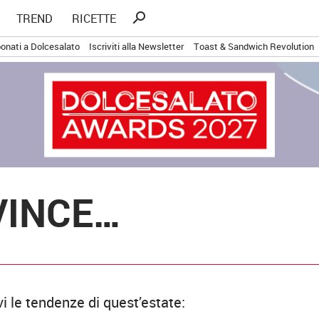
Ricerca
search
TREND
RICETTE
per:
onati a Dolcesalato
Iscriviti alla Newsletter
Toast & Sandwich Revolution
VINCE…
vi le tendenze di quest’estate: