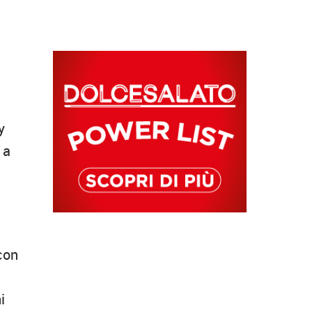
y
 a
 con
i