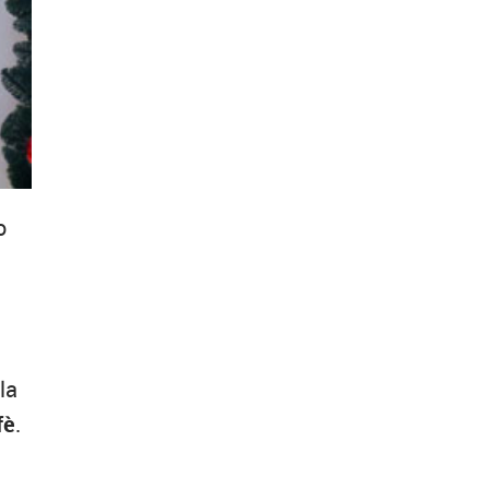
o
la
fè
.
l