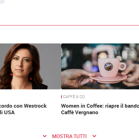
CAFFÈ & CO.
ccordo con Westrock
Women in Coffee: riapre il bando
li USA
Caffè Vergnano
keyboard_arrow_down
keyboard_arrow_down
MOSTRA TUTTI