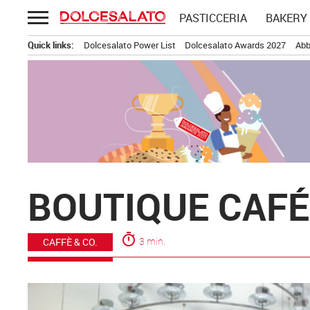
Passa
PASTICCERIA
BAKERY
al
contenuto
Quick links:
Dolcesalato Power List
Dolcesalato Awards 2027
Abb
BOUTIQUE CAFÉ:
timer
3 min.
CAFFÈ & CO.