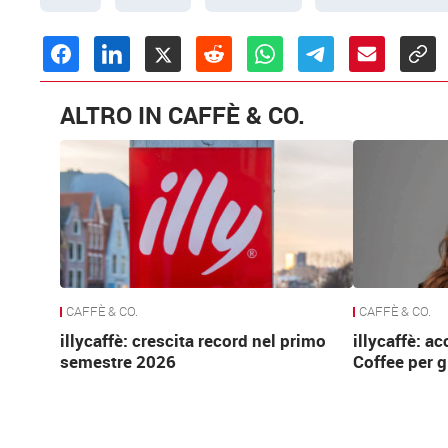
ALTRO IN CAFFÈ & CO.
CAFFÈ & CO.
CAFFÈ & CO.
illycaffè: crescita record nel primo
illycaffè: a
semestre 2026
Coffee per g