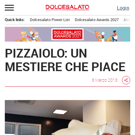
Passa
Login
al
contenuto
Quick links:
Dolcesalato Power List
Dolcesalato Awards 2027
Abbona
Menu principale
PIZZAIOLO: UN
MESTIERE CHE PIACE
6 Marzo 2013
share