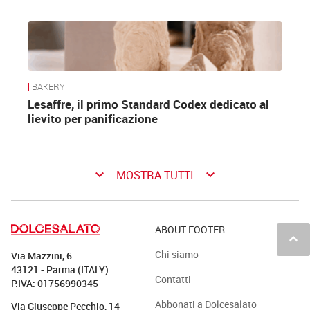
BAKERY
Lesaffre, il primo Standard Codex dedicato al
lievito per panificazione
keyboard_arrow_down
keyboard_arrow_down
MOSTRA TUTTI
ABOUT FOOTER
keyboard_arrow_up
Chi siamo
Via Mazzini, 6
43121 - Parma (ITALY)
Contatti
P.IVA: 01756990345
Abbonati a Dolcesalato
Via Giuseppe Pecchio, 14