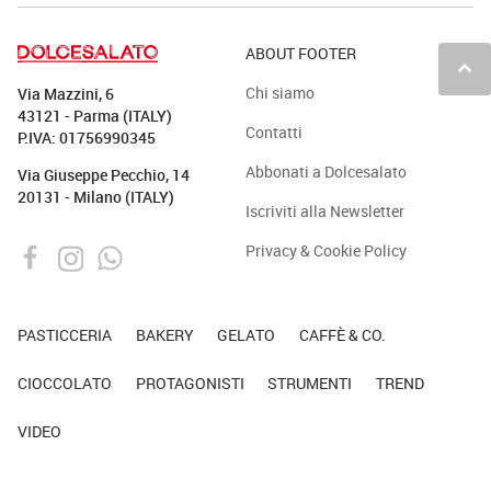
ABOUT FOOTER
keyboard_arrow_up
Chi siamo
Via Mazzini, 6
43121 - Parma (ITALY)
Contatti
P.IVA: 01756990345
Abbonati a Dolcesalato
Via Giuseppe Pecchio, 14
20131 - Milano (ITALY)
Iscriviti alla Newsletter
Privacy & Cookie Policy
PASTICCERIA
BAKERY
GELATO
CAFFÈ & CO.
CIOCCOLATO
PROTAGONISTI
STRUMENTI
TREND
VIDEO