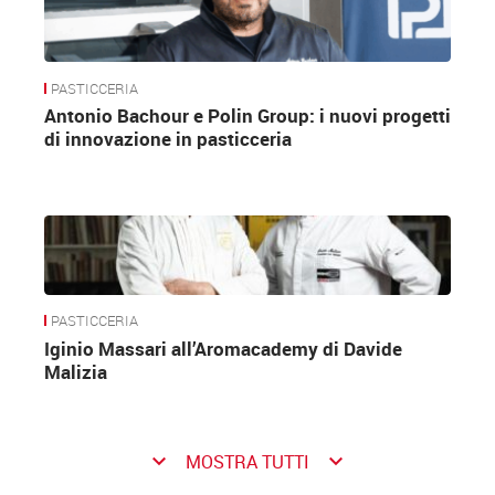
PASTICCERIA
Antonio Bachour e Polin Group: i nuovi progetti
di innovazione in pasticceria
PASTICCERIA
Iginio Massari all’Aromacademy di Davide
Malizia
keyboard_arrow_down
keyboard_arrow_down
MOSTRA TUTTI