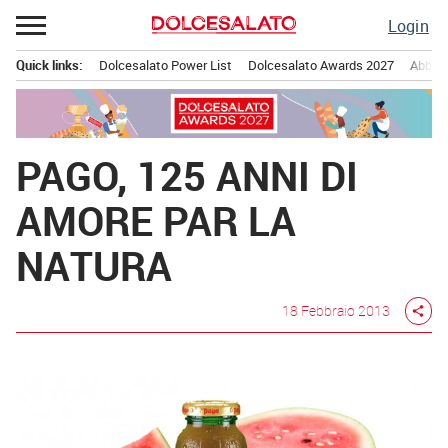
Passa
Login
al
contenuto
Quick links:
Dolcesalato Power List
Dolcesalato Awards 2027
Abbona
Menu principale
PAGO, 125 ANNI DI
AMORE PAR LA
NATURA
18 Febbraio 2013
share