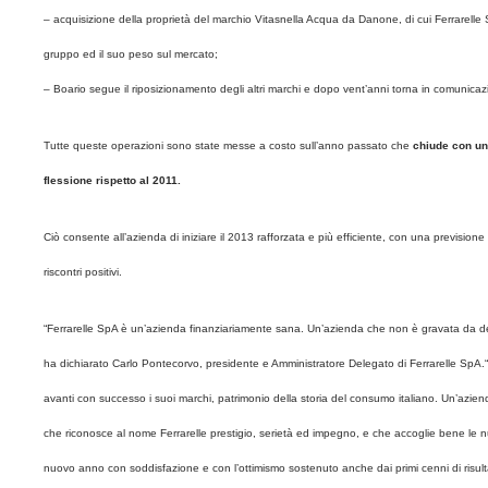
– acquisizione della proprietà del marchio Vitasnella Acqua da Danone, di cui Ferrarelle Sp
gruppo ed il suo peso sul mercato;
– Boario segue il riposizionamento degli altri marchi e dopo vent’anni torna in comunica
Tutte queste operazioni sono state messe a costo sull’anno passato che
chiude con un 
flessione rispetto al 2011.
Ciò consente all’azienda di iniziare il 2013 rafforzata e più efficiente, con una previsione 
riscontri positivi.
“Ferrarelle SpA è un’azienda finanziariamente sana. Un’azienda che non è gravata da debiti,
ha dichiarato Carlo Pontecorvo, presidente e Amministratore Delegato di Ferrarelle SpA.“
avanti con successo i suoi marchi, patrimonio della storia del consumo italiano. Un’azie
che riconosce al nome Ferrarelle prestigio, serietà ed impegno, e che accoglie bene le nuo
nuovo anno con soddisfazione e con l’ottimismo sostenuto anche dai primi cenni di risultati