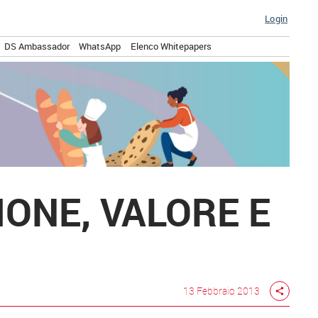
Login
DS Ambassador
WhatsApp
Elenco Whitepapers
IONE, VALORE E
13 Febbraio 2013
share