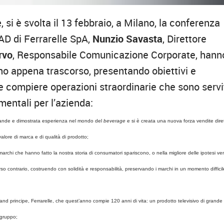
e
, si è svolta il 13 febbraio, a Milano, la conferenza
 AD di Ferrarelle SpA,
Nunzio Savasta
, Direttore
rvo
, Responsabile Comunicazione Corporate, hann
’anno appena trascorso, presentando obiettivi e
lle compiere operazioni straordinarie che sono serv
entali per l’azienda:
grande e dimostrata esperienza nel mondo del
beverage
e si è creata una nuova forza vendite dire
alore di marca e di qualità di prodotto;
di marchi che hanno fatto la nostra storia di consumatori spariscono, o nella migliore delle ipotesi 
rso contrario, costruendo con solidità e responsabilità, preservando i marchi in un momento difficil
rand principe, Ferrarelle, che quest’anno compie 120 anni di vita: un prodotto televisivo di grande
 gruppo;