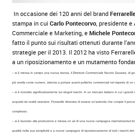
In occasione dei 120 anni del brand
Ferrarell
stampa in cui
Carlo
Pontecorvo
, presidente e
Commerciale e Marketing, e
Michele Ponteco
fatto il punto sui risultati ottenuti durante l
strategie per il 2013. Il 2012 ha visto Ferrare
a un riposizionamento e un mutamento fondam
– si è messa in campo una nuova risorsa, il Direttore Commerciale Nunzio Savasta, di 
più snella come numero, attenta a portare avanti politiche commerciali nel rispetto di un v
– si è investito significativamente sui singoli marchi. In un mercato italiano in cui i gran
acquisiti da realtà straniere, Ferrarelle dimostra di essere un’azienda che compie il perco
complesso:
– si è lavorato alla produzione e messa
on air
di una nuova campagna
mainstream
sul b
qualità nella sua semplicità e a nuove campagne di riposizionamento di tutti i marchi del