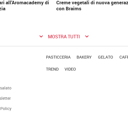
ari all’Aromacademy di
Creme vegetali di nuova genera
zia
con Braims
keyboard_arrow_down
keyboard_arrow_down
MOSTRA TUTTI
PASTICCERIA
BAKERY
GELATO
CAFF
TREND
VIDEO
salato
sletter
 Policy