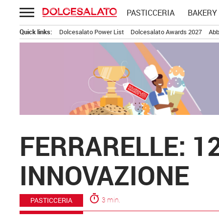
Passa
PASTICCERIA
BAKERY
al
contenuto
Quick links:
Dolcesalato Power List
Dolcesalato Awards 2027
Abb
FERRARELLE: 12
INNOVAZIONE
timer
3 min.
PASTICCERIA