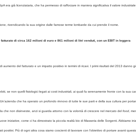
A era già licenziataria, che ha permesso di rafforzare in maniera significativa il valore industriale
zione, rivendicando la sua origine dalle famose terme lombarde da cui prende il nome.
fatturato di circa 162 milioni di euro e 861 milioni di litri venduti, con un EBIT in leggera
di aumento del fatturato e un impatto positivo in termini di ricavi. I primi risultati del 2013 danno g
 se non quelli fisiologici legati ai costi industriali, ai quali fa serenamente fronte con la sua ca
Un’azienda che ha operato un profondo rinnovo di tutte le sue parti e della sua cultura per porta
nda che non disinveste, anzi si guarda attorno con la volontà di crescere nel mercato del
food
, me
ve iniziative, come ci ha dimostrato la piccola realtà bio di Masseria delle Sorgenti. Abbiamo inizi
 positivi. Più di ogni altra cosa siamo coscienti di lavorare con l’obiettivo di portare avanti quest