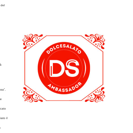
 del
ià
ssa”,
re
rcato
ato il
a