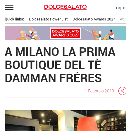
Passa
Login
al
contenuto
Quick links:
Dolcesalato Power List
Dolcesalato Awards 2027
Abbona
Menu principale
A MILANO LA PRIMA
BOUTIQUE DEL TÈ
DAMMAN FRÉRES
1 Febbraio 2013
share