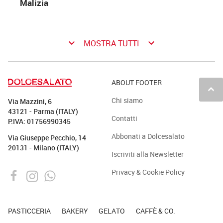
Malizia
keyboard_arrow_down
keyboard_arrow_down
MOSTRA TUTTI
ABOUT FOOTER
keyboard_arrow_up
Chi siamo
Via Mazzini, 6
43121 - Parma (ITALY)
Contatti
P.IVA: 01756990345
Abbonati a Dolcesalato
Via Giuseppe Pecchio, 14
20131 - Milano (ITALY)
Iscriviti alla Newsletter
Privacy & Cookie Policy
PASTICCERIA
BAKERY
GELATO
CAFFÈ & CO.