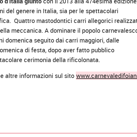
o d’Italia giunto
con il 2013 alla 474esima edizione
 del genere in Italia, sia per le spettacolari
fica. Quattro mastodontici carri allegorici realizzat
 della meccanica. A dominare il popolo carnevalesc
ni domenica seguito dai carri maggiori, dalle
omenica di festa, dopo aver fatto pubblico
acolare cerimonia della rificolonata.
 altre informazioni sul sito
www.carnevaledifoiano