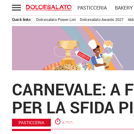
Passa
PASTICCERIA
BAKERY
al
contenuto
Quick links:
Dolcesalato Power List
Dolcesalato Awards 2027
Abb
CARNEVALE: A 
PER LA SFIDA PI
timer
4 min.
PASTICCERIA