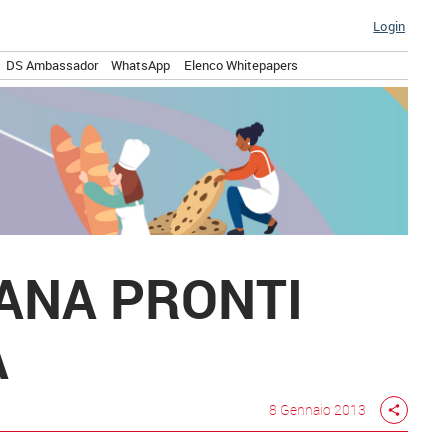
Login
DS Ambassador
WhatsApp
Elenco Whitepapers
IANA PRONTI
A
8 Gennaio 2013
share