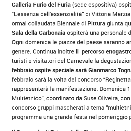
Galleria Furio del Furia
(sede espositiva) ospi
“L’essenza dell’essenzialità
”
di Vittoria Marzia
ormai collaudata Biennale di Pittura giunta qu
Sala della Carbonaia
ospiterà una personale de
Ogni domenica le piazze del paese saranno ani
genere. Continua inoltre
il percorso enogast
turisti e visitatori del Carnevale la degustazio
febbraio ospite speciale sarà Gianmarco Togn
febbraio sarà la volta del concorso “Reginetta
rappresenterà la manifestazione. Domenica 10
Multietnico”, coordinato da Suse Oliveira, con e
concorso gruppi mascherati a tema “multietnico”
programma una grande festa nel pomeriggio per