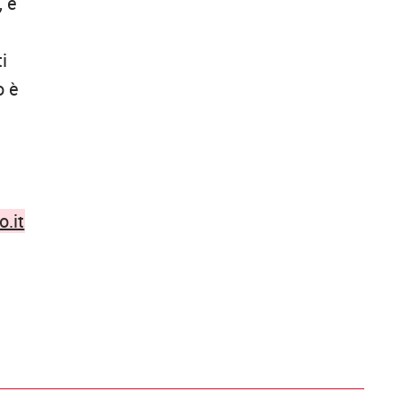
, è
i
o è
.it