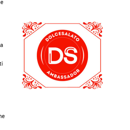
 e
 a
ti
one