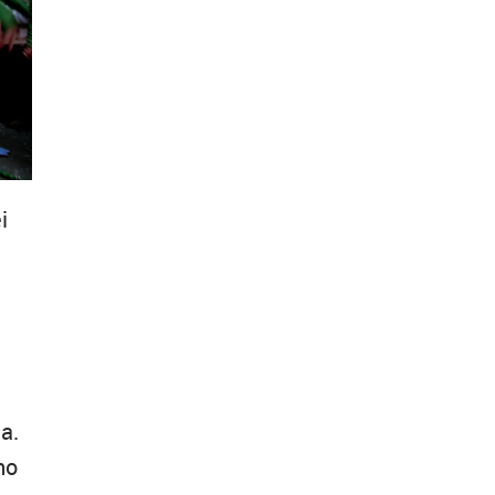
i
ta.
no