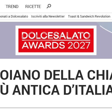
Ricerca
search
TREND
RICETTE
per:
onati a Dolcesalato
Iscriviti alla Newsletter
Toast & Sandwich Revolution
FOIANO DELLA CH
Ù ANTICA D’ITALI