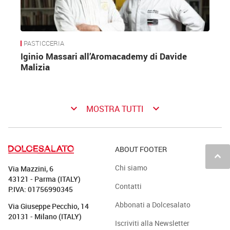
PASTICCERIA
Iginio Massari all’Aromacademy di Davide
Malizia
keyboard_arrow_down
keyboard_arrow_down
MOSTRA TUTTI
ABOUT FOOTER
keyboard_arrow_up
Chi siamo
Via Mazzini, 6
43121 - Parma (ITALY)
Contatti
P.IVA: 01756990345
Abbonati a Dolcesalato
Via Giuseppe Pecchio, 14
20131 - Milano (ITALY)
Iscriviti alla Newsletter