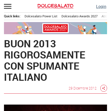
Passa
Login
al
contenuto
Quick links:
Dolcesalato Power List
Dolcesalato Awards 2027
Abbona
Menu principale
BUON 2013
RIGOROSAMENTE
CON SPUMANTE
ITALIANO
29 Dicembre 2012
share