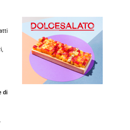
atti
o
i,
 di
.