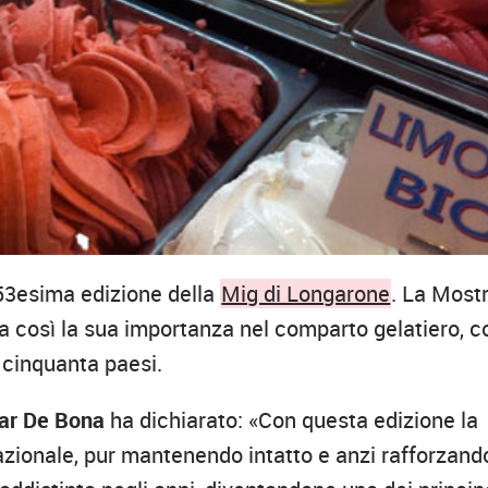
53esima edizione della
Mig di Longarone
. La Most
a così la sua importanza nel comparto gelatiero, c
 cinquanta paesi.
car De Bona
ha dichiarato: «Con questa edizione la
nazionale, pur mantenendo intatto e anzi rafforzand