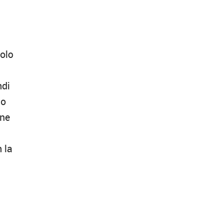
colo
ndi
to
one
 la