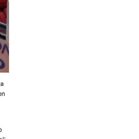
ra
on
o