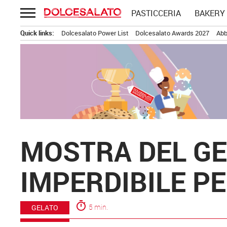
Passa
PASTICCERIA
BAKERY
al
contenuto
Quick links:
Dolcesalato Power List
Dolcesalato Awards 2027
Abb
MOSTRA DEL G
IMPERDIBILE P
timer
5 min.
GELATO