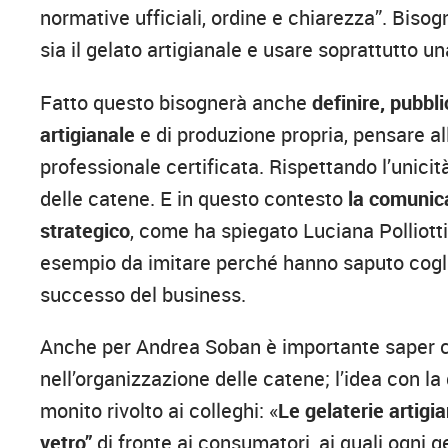
normative ufficiali, ordine e chiarezza”. Biso
sia il gelato artigianale e usare soprattutto 
Fatto questo bisognerà anche
definire, pubbli
artigianale
e di produzione propria, pensare al
professionale certificata. Rispettando l’unicità
delle catene. E in questo contesto
la comunic
strategico
, come ha spiegato Luciana Polliott
esempio da imitare perché hanno saputo coglie
successo del business.
Anche per Andrea Soban è importante saper cog
nell’organizzazione delle catene; l’idea con l
monito rivolto ai colleghi: «
Le gelaterie artigi
vetro”
di fronte ai consumatori, ai quali ogni 