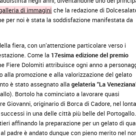
addistinta negli anni, diventandone uno dei princip
galleria di immagini
che la redazione di Dolcesalat
ne per noi è stata la soddisfazione manifestata da
della fiera, con un’attenzione particolare verso i
festazione. Come la
17esima edizione del premio
e Fiere Dolomiti attribuisce ogni anno a personagg
 alla promozione e alla valorizzazione del gelato
ento è stato assegnato alla
gelateria “La Veneziana”
llo). Bortolo ha cominciato a lavorare quasi
re Giovanni, originario di Borca di Cadore, nel lont
successi in una delle città più belle del Portogallo
tieri affinando la preparazione per un gelato di qua
e al padre è andato dunque con pieno merito nel n