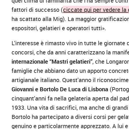
quel clima di familiarità che l’ha sempre contr
fattori di successo (
ciccate qui per vedere la 
ha scattato alla Mig). La maggior gratificazio
espositori, gelatieri e operatori tutti».
L’interesse è rimasto vivo in tutte le giornate 
concorsi, che da anni caratterizzano la mani
internazionale “Mastri gelatieri”
, che Longaron
famiglie che abbiano dato un apporto concreto
artigianale italiano. Quest’anno il riconoscim
Giovanni e Bortolo De Luca di Lisbona
(Portoga
cinquant’anni fa nella gelateria aperta dal pad
1933. Una vita di sacrifici, ma anche di grandi 
Bortolo ha partecipato a diversi corsi per gela
genuino e particolarmente apprezzato. A lui 