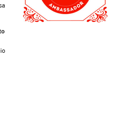
sa
to
lio