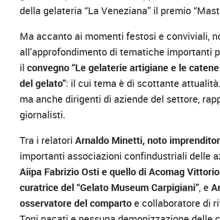
della gelateria “La Veneziana” il premio “Mastr
Ma accanto ai momenti festosi e conviviali, 
all’approfondimento di tematiche importanti pe
il
convegno “Le gelaterie artigiane e le catene
del gelato”
: il cui tema è di scottante attualit
ma anche dirigenti di aziende del settore, rapp
giornalisti.
Tra i relatori
Arnaldo Minetti, noto imprenditor
importanti associazioni confindustriali delle azi
Aiipa Fabrizio Osti e quello di Acomag Vittori
curatrice del “Gelato Museum Carpigiani”
, e
A
osservatore del comparto
e collaboratore di ri
Toni pacati e nessuna demonizzazione delle ca