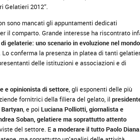
i Gelatieri 2012”.
non sono mancati gli appuntamenti dedicati
r il comparto. Grande interesse ha riscontrato inf
 di gelaterie: uno scenario in evoluzione nel mond
à. Lo conferma la presenza in platea di tanti gelatier
resentanti delle istituzioni e associazioni e di
e e opinionista di settore
, gli esponenti delle più
ende fornitrici della filiera del gelato, il
presidente
o Bartyan
, e poi
Luciana Polliotti, giornalista e
ndrea Soban, gelatiere ma soprattutto attento
viste del settore. E
a moderare il tutto Paolo Diana
tene, ma soprattutto un’analisi delle attività