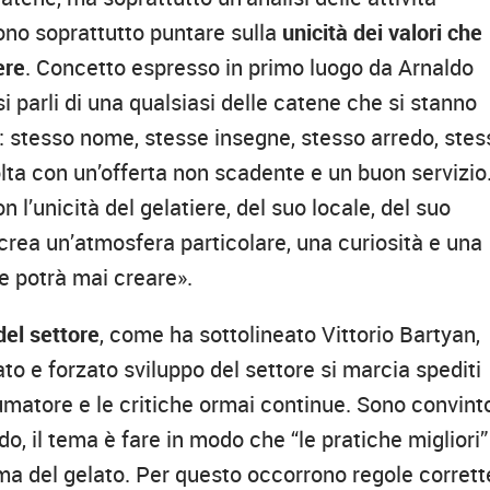
vono soprattutto puntare sulla
unicità dei valori che
ere
. Concetto espresso in primo luogo da Arnaldo
si parli di una qualsiasi delle catene che si stanno
: stesso nome, stesse insegne, stesso arredo, stes
olta con un’offerta non scadente e un buon servizio
n l’unicità del gelatiere, del suo locale, del suo
 crea un’atmosfera particolare, una curiosità e una
e potrà mai creare».
del settore
, come ha sottolineato Vittorio Bartyan,
to e forzato sviluppo del settore si marcia spediti
sumatore e le critiche ormai continue. Sono convint
, il tema è fare in modo che “le pratiche migliori”
ma del gelato. Per questo occorrono regole corrett