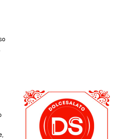
so
.
o
e,