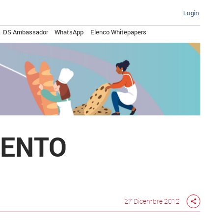
Login
DS Ambassador
WhatsApp
Elenco Whitepapers
MENTO
27 Dicembre 2012
share