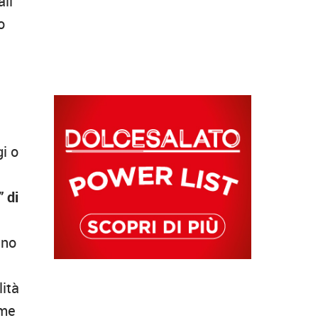
ali
o
i o
 di
ano
.
lità
ome