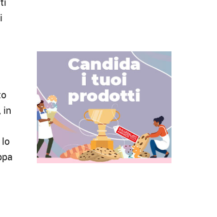
ti
i
to
 in
 lo
ppa