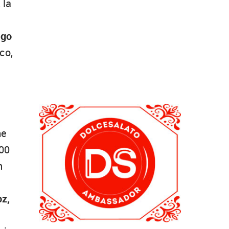
 la
ego
ico,
me
500
n
oz,