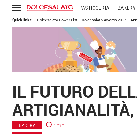
Passa
PASTICCERIA
BAKERY
al
contenuto
Quick links:
Dolcesalato Power List
Dolcesalato Awards 2027
Abb
IL FUTURO DELL
ARTIGIANALITÀ,
timer
4 min.
BAKERY