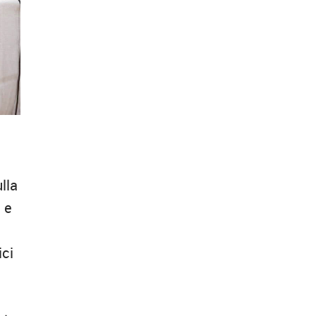
lla
à e
ici