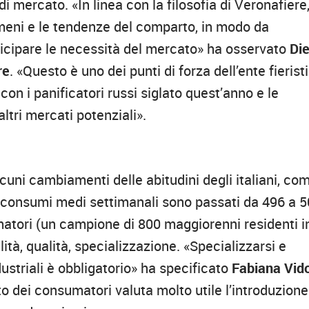
 di mercato. «In linea con la filosofia di Veronafiere,
nomeni e le tendenze del comparto, in modo da
nticipare le necessità del mercato» ha osservato
Di
re
. «Questo è uno dei punti di forza dell’ente fierist
con i panificatori russi siglato quest’anno e le
ltri mercati potenziali».
lcuni cambiamenti delle abitudini degli italiani, co
i consumi medi settimanali sono passati da 496 a 
umatori (un campione di 800 maggiorenni residenti i
lità, qualità, specializzazione. «Specializzarsi e
dustriali è obbligatorio» ha specificato
Fabiana Vid
nto dei consumatori valuta molto utile l’introduzione