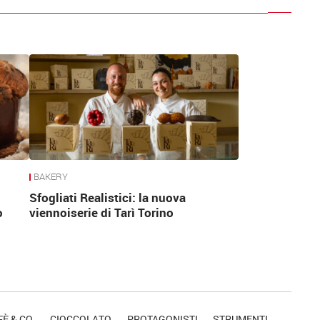
BAKERY
Sfogliati Realistici: la nuova
o
viennoiserie di Tarì Torino
È & CO.
CIOCCOLATO
PROTAGONISTI
STRUMENTI