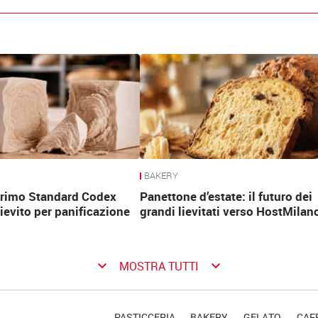
BAKERY
 primo Standard Codex
Panettone d’estate: il futuro dei
lievito per panificazione
grandi lievitati verso HostMilan
keyboard_arrow_down
keyboard_arrow_down
MOSTRA TUTTI
PASTICCERIA
BAKERY
GELATO
CAFF