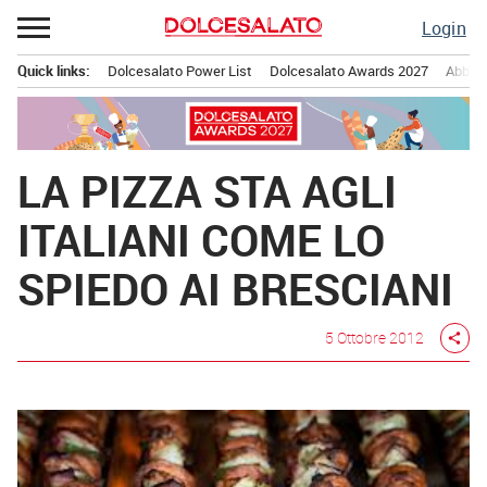
Passa
Login
al
contenuto
Quick links:
Dolcesalato Power List
Dolcesalato Awards 2027
Abbona
Menu principale
LA PIZZA STA AGLI
ITALIANI COME LO
SPIEDO AI BRESCIANI
5 Ottobre 2012
share