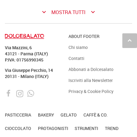
keyboard_arrow_down
keyboard_arrow_down
MOSTRA TUTTI
ABOUT FOOTER
keyboard_arrow_up
Chi siamo
Via Mazzini, 6
43121 - Parma (ITALY)
Contatti
P.IVA: 01756990345
Abbonati a Dolcesalato
Via Giuseppe Pecchio, 14
20131 - Milano (ITALY)
Iscriviti alla Newsletter
Privacy & Cookie Policy
PASTICCERIA
BAKERY
GELATO
CAFFÈ & CO.
CIOCCOLATO
PROTAGONISTI
STRUMENTI
TREND