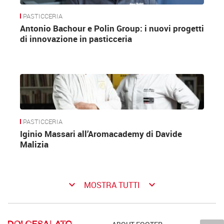
PASTICCERIA
Antonio Bachour e Polin Group: i nuovi progetti
di innovazione in pasticceria
PASTICCERIA
Iginio Massari all’Aromacademy di Davide
Malizia
keyboard_arrow_down
keyboard_arrow_down
MOSTRA TUTTI