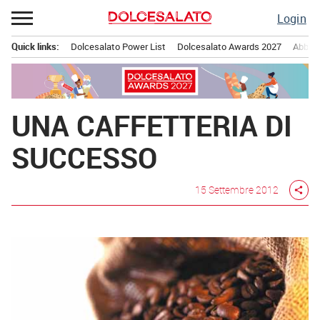
Passa
Login
al
contenuto
Quick links:
Dolcesalato Power List
Dolcesalato Awards 2027
Abbona
Menu principale
UNA CAFFETTERIA DI
SUCCESSO
15 Settembre 2012
share