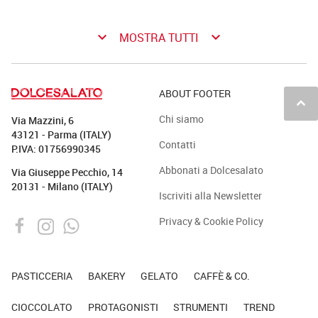
keyboard_arrow_down
keyboard_arrow_down
MOSTRA TUTTI
ABOUT FOOTER
keyboard_arrow_up
Chi siamo
Via Mazzini, 6
43121 - Parma (ITALY)
Contatti
P.IVA: 01756990345
Abbonati a Dolcesalato
Via Giuseppe Pecchio, 14
20131 - Milano (ITALY)
Iscriviti alla Newsletter
Privacy & Cookie Policy
PASTICCERIA
BAKERY
GELATO
CAFFÈ & CO.
CIOCCOLATO
PROTAGONISTI
STRUMENTI
TREND