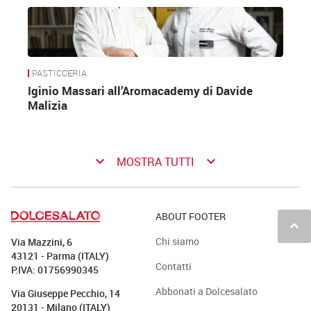
PASTICCERIA
Iginio Massari all’Aromacademy di Davide
Malizia
keyboard_arrow_down
keyboard_arrow_down
MOSTRA TUTTI
ABOUT FOOTER
keyboard_arrow_up
Chi siamo
Via Mazzini, 6
43121 - Parma (ITALY)
Contatti
P.IVA: 01756990345
Abbonati a Dolcesalato
Via Giuseppe Pecchio, 14
20131 - Milano (ITALY)