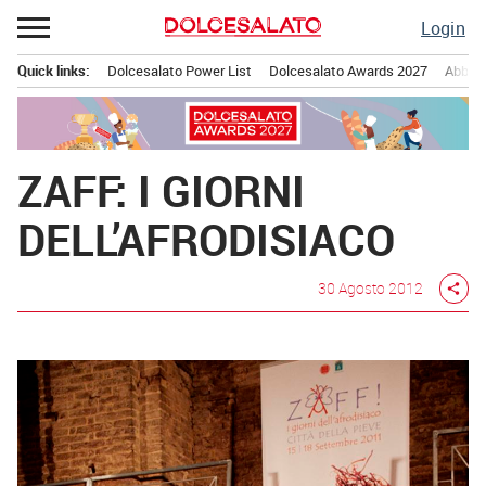
Passa
Login
al
contenuto
Quick links:
Dolcesalato Power List
Dolcesalato Awards 2027
Abbona
Menu principale
ZAFF: I GIORNI
DELL’AFRODISIACO
30 Agosto 2012
share