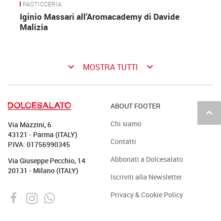
PASTICCERIA
Iginio Massari all’Aromacademy di Davide
Malizia
keyboard_arrow_down
keyboard_arrow_down
MOSTRA TUTTI
ABOUT FOOTER
keyboard_arrow_up
Chi siamo
Via Mazzini, 6
43121 - Parma (ITALY)
Contatti
P.IVA: 01756990345
Abbonati a Dolcesalato
Via Giuseppe Pecchio, 14
20131 - Milano (ITALY)
Iscriviti alla Newsletter
Privacy & Cookie Policy