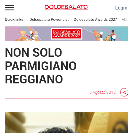
Passa
Login
al
contenuto
Quick links:
Dolcesalato Power List
Dolcesalato Awards 2027
Abbona
Menu principale
NON SOLO
PARMIGIANO
REGGIANO
3 Agosto 2012
share