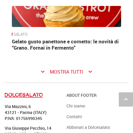
GELATO
Gelato gusto panettone e cornetto: le novità di
“Grano. Fornai in Fermento”
keyboard_arrow_down
keyboard_arrow_down
MOSTRA TUTTI
ABOUT FOOTER
keyboard_arrow_up
Chi siamo
Via Mazzini, 6
43121 - Parma (ITALY)
Contatti
P.IVA: 01756990345
Abbonati a Dolcesalato
Via Giuseppe Pecchio, 14