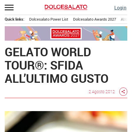
Passa
Login
al
contenuto
Quick links:
Dolcesalato Power List
Dolcesalato Awards 2027
Abbona
Menu principale
GELATO WORLD
TOUR®: SFIDA
ALL’ULTIMO GUSTO
2 Agosto 2012
share