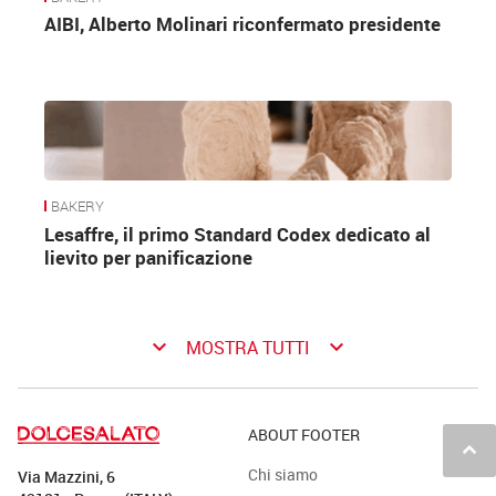
AIBI, Alberto Molinari riconfermato presidente
BAKERY
Lesaffre, il primo Standard Codex dedicato al
lievito per panificazione
keyboard_arrow_down
keyboard_arrow_down
MOSTRA TUTTI
ABOUT FOOTER
keyboard_arrow_up
Chi siamo
Via Mazzini, 6