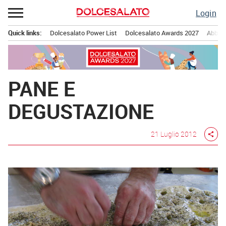
Passa
Login
al
contenuto
Quick links:
Dolcesalato Power List
Dolcesalato Awards 2027
Abbona
Menu principale
PANE E
DEGUSTAZIONE
21 Luglio 2012
share