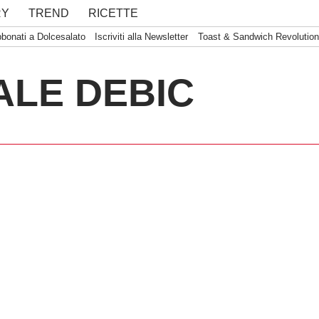
Ricerca
search
TREND
RICETTE
per:
onati a Dolcesalato
Iscriviti alla Newsletter
Toast & Sandwich Revolution
E DEBIC