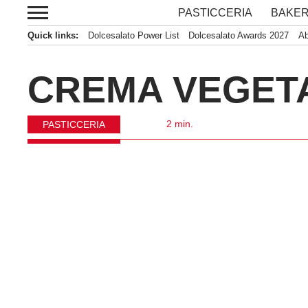
Passa
PASTICCERIA
BAKERY
al
Quick links:
Dolcesalato Power List
Dolcesalato Awards 2027
Abb
contenuto
CREMA VEGETAL
timer
2 min.
PASTICCERIA