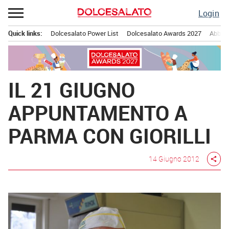
Passa
Login
al
contenuto
Quick links:
Dolcesalato Power List
Dolcesalato Awards 2027
Abbona
Menu principale
IL 21 GIUGNO
APPUNTAMENTO A
PARMA CON GIORILLI
14 Giugno 2012
share