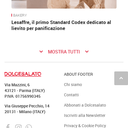
BAKERY
Lesaffre, il primo Standard Codex dedicato al
lievito per panificazione
keyboard_arrow_down
keyboard_arrow_down
MOSTRA TUTTI
ABOUT FOOTER
keyboard_arrow_up
Chi siamo
Via Mazzini, 6
43121 - Parma (ITALY)
Contatti
P.IVA: 01756990345
Abbonati a Dolcesalato
Via Giuseppe Pecchio, 14
20131 - Milano (ITALY)
Iscriviti alla Newsletter
Privacy & Cookie Policy