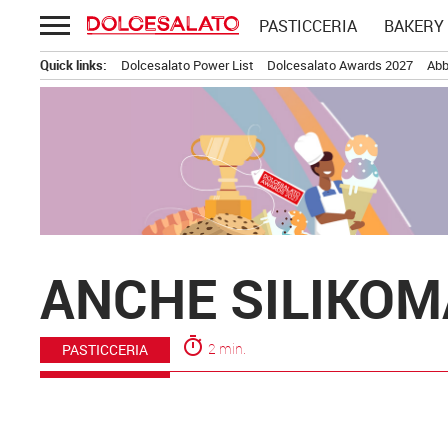
Passa
PASTICCERIA
BAKERY
al
contenuto
Quick links:
Dolcesalato Power List
Dolcesalato Awards 2027
Abb
ANCHE SILIKOM
timer
2 min.
PASTICCERIA