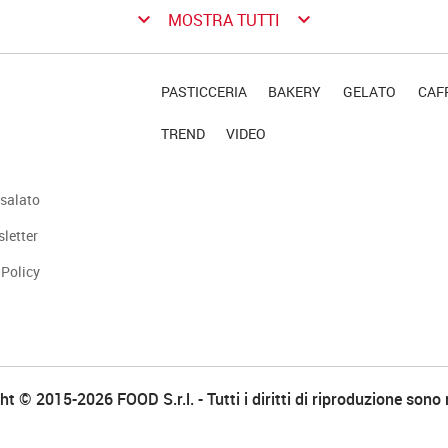
keyboard_arrow_down
keyboard_arrow_down
MOSTRA TUTTI
PASTICCERIA
BAKERY
GELATO
CAFF
TREND
VIDEO
salato
sletter
 Policy
t © 2015-2026 FOOD S.r.l. - Tutti i diritti di riproduzione sono 