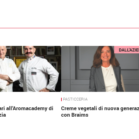
DALL’AZI
PASTICCERIA
ari all’Aromacademy di
Creme vegetali di nuova genera
zia
con Braims