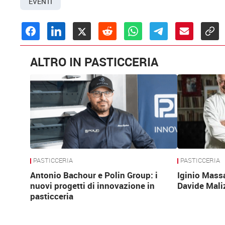
EVENTI
ALTRO IN PASTICCERIA
PASTICCERIA
PASTICCERIA
Antonio Bachour e Polin Group: i
Iginio Mass
nuovi progetti di innovazione in
Davide Mali
pasticceria