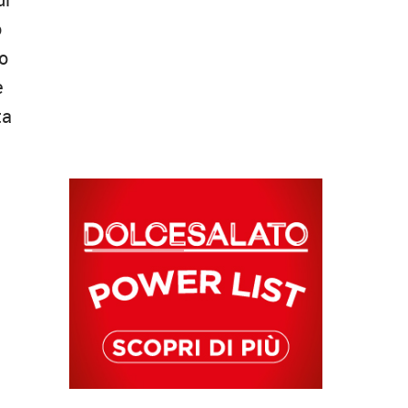
o
eo
e
ta