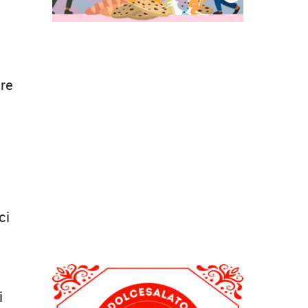
are
ci
i