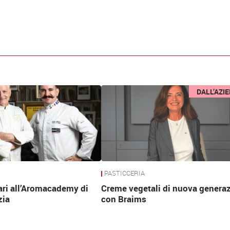
DALL’AZI
PASTICCERIA
ari all’Aromacademy di
Creme vegetali di nuova genera
zia
con Braims