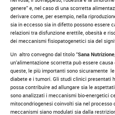
genere” e, nel caso di una scorretta alimentaz
derivare come, per esempio, nella riproduzion
sia in eccesso sia in difetto possono essere ca
relazioni tra disfunzione erettile, obesità e ri
dei meccanismi fisiopatogenetici sia del signi
Un altro convegno dal titolo “
Sana Nutrizione,
un’alimentazione scorretta può essere causa di
queste, le più importanti sono sicuramente le 
diabete e i tumori. Gli studi clinici present
possa contribuire ad allungare sia le aspettativ
sono analizzati i meccanismi bio-energetici cel
mitocondriogenesi coinvolti sia nel processo d
meccanismi siano modulati sia dalla restrizion