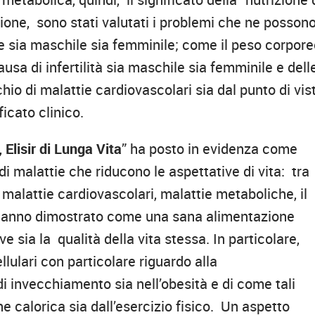
ione, sono stati valutati i problemi che ne posson
e sia maschile sia femminile; come il peso corpor
usa di infertilità sia maschile sia femminile e dell
schio di malattie cardiovascolari sia dal punto di vis
ficato clinico.
 Elisir di Lunga Vita
” ha posto in evidenza come
 malattie che riducono le aspettative di vita: tra
malattie cardiovascolari, malattie metaboliche, il
ati hanno dimostrato come una sana alimentazione
e sia la qualità della vita stessa. In particolare,
lulari con particolare riguardo alla
i invecchiamento sia nell’obesità e di come tali
e calorica sia dall’esercizio fisico. Un aspetto