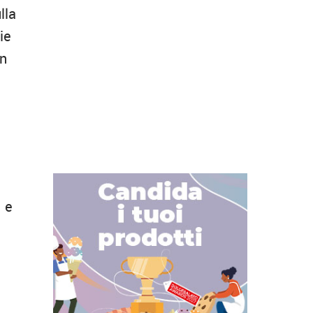
lla
ie
on
e e