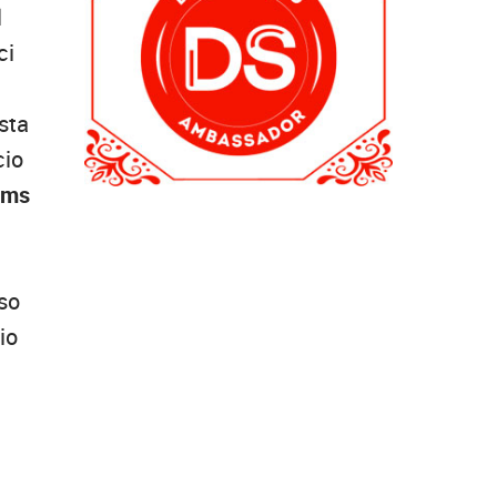
l
ci
sta
cio
aims
lso
io