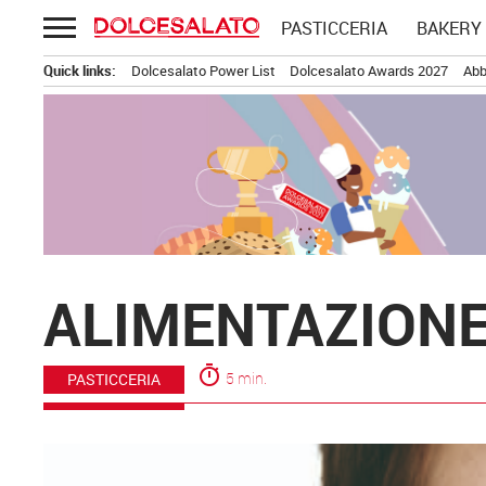
Passa
PASTICCERIA
BAKERY
al
contenuto
Quick links:
Dolcesalato Power List
Dolcesalato Awards 2027
Abb
ALIMENTAZIONE
timer
5 min.
PASTICCERIA