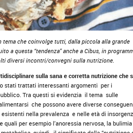
tema che coinvolge tutti, dalla piccola alla grande
eguito a questa “tendenza” anche a Cibus, in program
lti diversi incontri/convegni sulla nutrizione.
tidisciplinare sulla sana e corretta nutrizione che s
no stati trattati interessanti argomenti per i
l pubblico. Tra questi si evidenzia il tema sulle
 alimentarsi che possono avere diverse consegue
à esistenti nella prevalenza e nelle età di insorgen
e quali per esempio l’anoressia nervosa, la bulimia
metabolica, quindi, il significato della “nutrizione 