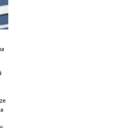
ma
i
nze
za
di