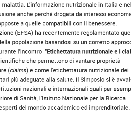
alattia. L’informazione nutrizionale in Italia e ne
sione anche perché drogata da interessi economi
opposte a quelle compatibili con il benessere.
utrizione (EFSA) ha recentemente regolamentato que
 della popolazione basandosi su un corretto approc
urante l’incontro
“Etichettatura nutrizionale e i cl
ientifiche che permettono di vantare proprietà
re (
claims
) e come l’etichettatura nutrizionale dei
tari più adeguate alla salute. Il Simposio si è avva
stituzioni nazionali e internazionali quali per esemp
eriore di Sanità, l’Istituto Nazionale per la Ricerca
di esperti del mondo accademico ed imprenditoriale.