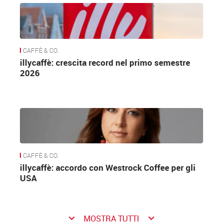
CAFFÈ & CO.
illycaffè: crescita record nel primo semestre
2026
CAFFÈ & CO.
illycaffè: accordo con Westrock Coffee per gli
USA
keyboard_arrow_down
keyboard_arrow_down
MOSTRA TUTTI