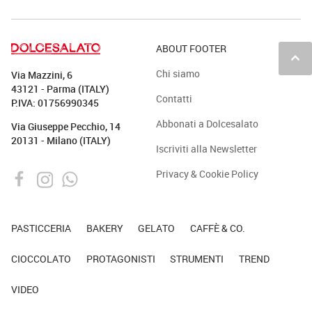
ABOUT FOOTER
keyboard_arrow_up
Chi siamo
Via Mazzini, 6
43121 - Parma (ITALY)
Contatti
P.IVA: 01756990345
Abbonati a Dolcesalato
Via Giuseppe Pecchio, 14
20131 - Milano (ITALY)
Iscriviti alla Newsletter
Privacy & Cookie Policy
PASTICCERIA
BAKERY
GELATO
CAFFÈ & CO.
CIOCCOLATO
PROTAGONISTI
STRUMENTI
TREND
VIDEO