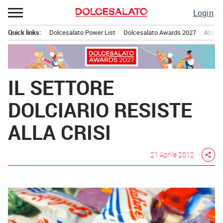
Passa
Login
al
contenuto
Quick links:
Dolcesalato Power List
Dolcesalato Awards 2027
Abbona
Menu principale
IL SETTORE
DOLCIARIO RESISTE
ALLA CRISI
21 Aprile 2012
share