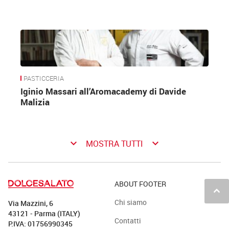
PASTICCERIA
Iginio Massari all’Aromacademy di Davide
Malizia
keyboard_arrow_down
keyboard_arrow_down
MOSTRA TUTTI
ABOUT FOOTER
keyboard_arrow_up
Chi siamo
Via Mazzini, 6
43121 - Parma (ITALY)
Contatti
P.IVA: 01756990345