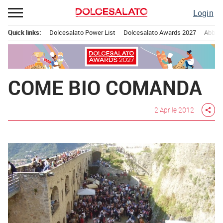
Passa
Login
al
contenuto
Quick links:
Dolcesalato Power List
Dolcesalato Awards 2027
Abbona
Menu principale
COME BIO COMANDA
2 Aprile 2012
share