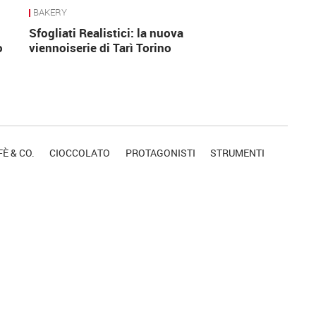
BAKERY
Sfogliati Realistici: la nuova
o
viennoiserie di Tarì Torino
È & CO.
CIOCCOLATO
PROTAGONISTI
STRUMENTI