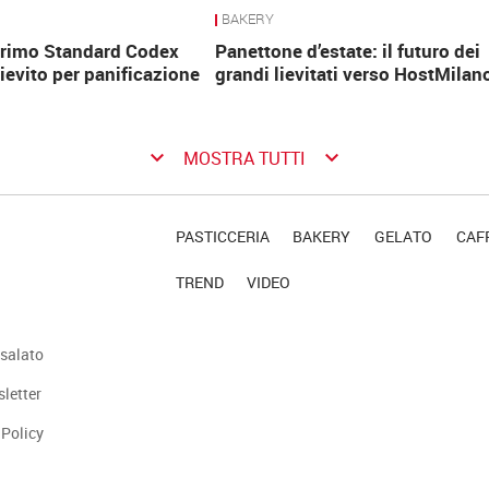
BAKERY
 primo Standard Codex
Panettone d’estate: il futuro dei
lievito per panificazione
grandi lievitati verso HostMilan
keyboard_arrow_down
keyboard_arrow_down
MOSTRA TUTTI
PASTICCERIA
BAKERY
GELATO
CAFF
TREND
VIDEO
salato
sletter
 Policy