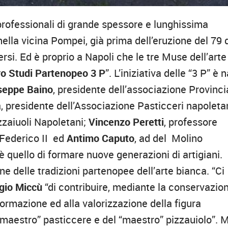
li professionali di grande spessore e lunghissima
ella vicina Pompei, già prima dell’eruzione del 79 
rsi. Ed è proprio a Napoli che le tre Muse dell’arte
o Studi Partenopeo 3 P
”. L’iniziativa delle “3 P” è 
seppe Baino
, presidente dell’associazione Provinci
a
, presidente dell’Associazione Pasticceri napoletan
zzaiuoli Napoletani;
Vincenzo Peretti
, professore
i Federico II ed
Antimo Caputo
, ad del Molino
è quello di formare nuove generazioni di artigiani.
ne delle tradizioni partenopee dell’arte bianca. “Ci
gio Miccù
“di contribuire, mediante la conservazio
formazione ed alla valorizzazione della figura
 “maestro” pasticcere e del “maestro” pizzauiolo”. 