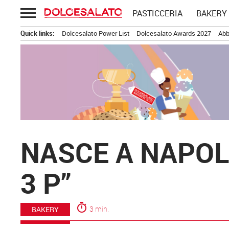
Passa
PASTICCERIA
BAKERY
al
contenuto
Quick links:
Dolcesalato Power List
Dolcesalato Awards 2027
Abb
NASCE A NAPOL
3 P”
timer
3 min.
BAKERY