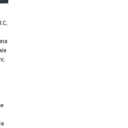
d.C,
nata
ale
i;
ne
Ma