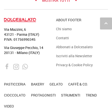
keyboard_arrow_down
keyboard_arrow_down
MOSTRA TUTTI
ABOUT FOOTER
keyboard_arrow_up
Chi siamo
Via Mazzini, 6
43121 - Parma (ITALY)
Contatti
P.IVA: 01756990345
Abbonati a Dolcesalato
Via Giuseppe Pecchio, 14
20131 - Milano (ITALY)
Iscriviti alla Newsletter
Privacy & Cookie Policy
PASTICCERIA
BAKERY
GELATO
CAFFÈ & CO.
CIOCCOLATO
PROTAGONISTI
STRUMENTI
TREND
VIDEO