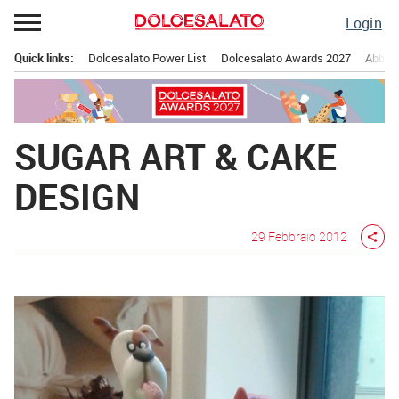
Passa
Login
al
contenuto
Quick links:
Dolcesalato Power List
Dolcesalato Awards 2027
Abbona
Menu principale
SUGAR ART & CAKE
DESIGN
29 Febbraio 2012
share