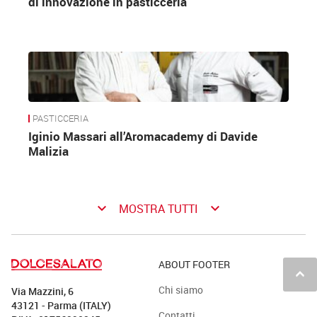
di innovazione in pasticceria
PASTICCERIA
Iginio Massari all’Aromacademy di Davide
Malizia
keyboard_arrow_down
keyboard_arrow_down
MOSTRA TUTTI
ABOUT FOOTER
keyboard_arrow_up
Chi siamo
Via Mazzini, 6
43121 - Parma (ITALY)
Contatti