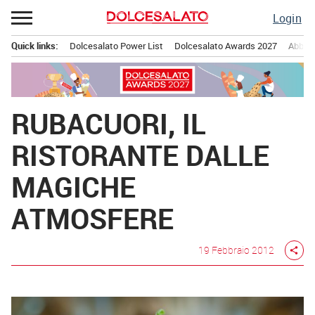
Passa
Login
al
contenuto
Quick links:
Dolcesalato Power List
Dolcesalato Awards 2027
Abbona
Menu principale
RUBACUORI, IL
RISTORANTE DALLE
MAGICHE
ATMOSFERE
19 Febbraio 2012
share