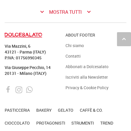
keyboard_arrow_down
keyboard_arrow_down
MOSTRA TUTTI
ABOUT FOOTER
keyboard_arrow_up
Chi siamo
Via Mazzini, 6
43121 - Parma (ITALY)
Contatti
P.IVA: 01756990345
Abbonati a Dolcesalato
Via Giuseppe Pecchio, 14
20131 - Milano (ITALY)
Iscriviti alla Newsletter
Privacy & Cookie Policy
PASTICCERIA
BAKERY
GELATO
CAFFÈ & CO.
CIOCCOLATO
PROTAGONISTI
STRUMENTI
TREND