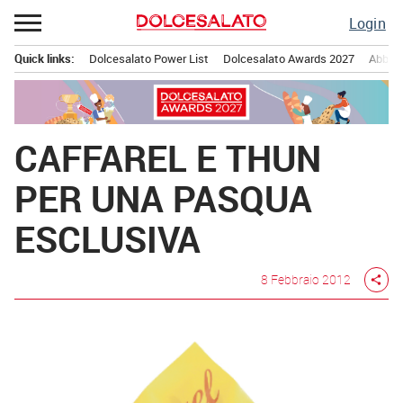
Passa
Login
al
contenuto
Quick links:
Dolcesalato Power List
Dolcesalato Awards 2027
Abbona
Menu principale
CAFFAREL E THUN
PER UNA PASQUA
ESCLUSIVA
8 Febbraio 2012
share