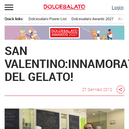
Passa
Login
al
contenuto
Quick links:
Dolcesalato Power List
Dolcesalato Awards 2027
Abbona
Menu principale
SAN
VALENTINO:INNAMORA
DEL GELATO!
27 Gennaio 2012
share