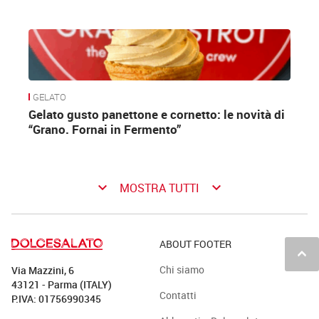
GELATO
Gelato gusto panettone e cornetto: le novità di
“Grano. Fornai in Fermento”
keyboard_arrow_down
keyboard_arrow_down
MOSTRA TUTTI
ABOUT FOOTER
keyboard_arrow_up
Chi siamo
Via Mazzini, 6
43121 - Parma (ITALY)
Contatti
P.IVA: 01756990345