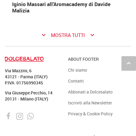
Iginio Massari all’Aromacademy di Davide
Malizia
keyboard_arrow_down
keyboard_arrow_down
MOSTRA TUTTI
ABOUT FOOTER
keyboard_arrow_up
Chi siamo
Via Mazzini, 6
43121 - Parma (ITALY)
Contatti
P.IVA: 01756990345
Abbonati a Dolcesalato
Via Giuseppe Pecchio, 14
20131 - Milano (ITALY)
Iscriviti alla Newsletter
Privacy & Cookie Policy