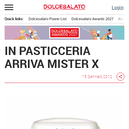
Passa
Login
al
contenuto
Quick links:
Dolcesalato Power List
Dolcesalato Awards 2027
Abbona
Menu principale
IN PASTICCERIA
ARRIVA MISTER X
15 Gennaio 2012
share