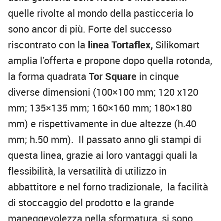
quelle rivolte al mondo della pasticceria lo
sono ancor di più. Forte del successo
riscontrato con la
linea Tortaflex,
Silikomart
amplia l’offerta e propone dopo quella rotonda,
la forma quadrata
Tor Square
in cinque
diverse dimensioni (100×100 mm; 120 x120
mm; 135×135 mm; 160×160 mm; 180×180
mm) e rispettivamente in due altezze (h.40
mm; h.50 mm). Il passato anno gli stampi di
questa linea, grazie ai loro vantaggi quali la
flessibilità, la versatilità di utilizzo in
abbattitore e nel forno tradizionale, la facilità
di stoccaggio del prodotto e la grande
maneggevolezza nella sformatura, si sono