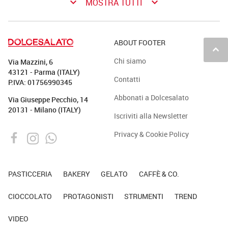
keyboard_arrow_down
keyboard_arrow_down
MOSTRA TUTTI
ABOUT FOOTER
keyboard_arrow_up
Chi siamo
Via Mazzini, 6
43121 - Parma (ITALY)
Contatti
P.IVA: 01756990345
Abbonati a Dolcesalato
Via Giuseppe Pecchio, 14
20131 - Milano (ITALY)
Iscriviti alla Newsletter
Privacy & Cookie Policy
PASTICCERIA
BAKERY
GELATO
CAFFÈ & CO.
CIOCCOLATO
PROTAGONISTI
STRUMENTI
TREND
VIDEO