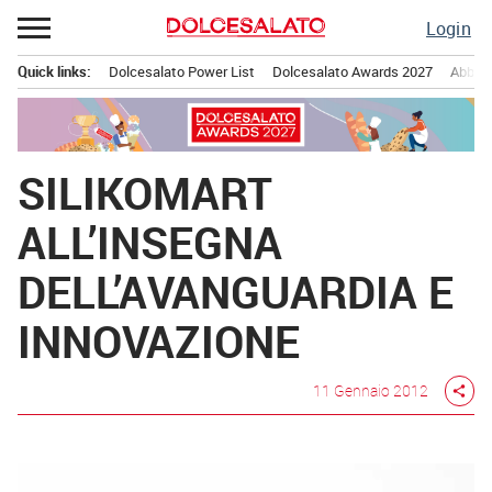
Passa
Login
al
contenuto
Quick links:
Dolcesalato Power List
Dolcesalato Awards 2027
Abbona
Menu principale
SILIKOMART
ALL’INSEGNA
DELL’AVANGUARDIA E
INNOVAZIONE
11 Gennaio 2012
share