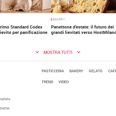
BAKERY
 primo Standard Codex
Panettone d’estate: il futuro dei
lievito per panificazione
grandi lievitati verso HostMilan
keyboard_arrow_down
keyboard_arrow_down
MOSTRA TUTTI
PASTICCERIA
BAKERY
GELATO
CAFF
TREND
VIDEO
salato
sletter