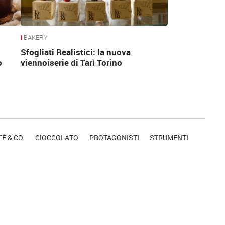
BAKERY
Sfogliati Realistici: la nuova
o
viennoiserie di Tarì Torino
È & CO.
CIOCCOLATO
PROTAGONISTI
STRUMENTI