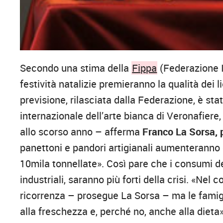
Secondo una stima della
Fippa
(Federazione It
festività natalizie premieranno la qualità dei lie
previsione, rilasciata dalla Federazione, è sta
internazionale dell’arte bianca di Veronafier
allo scorso anno – afferma
Franco La Sorsa, 
panettoni e pandori artigianali aumenteranno
10mila tonnellate». Così pare che i consumi dei 
industriali, saranno più forti della crisi. «Nel
ricorrenza – prosegue La Sorsa – ma le famigl
alla freschezza e, perché no, anche alla dieta»