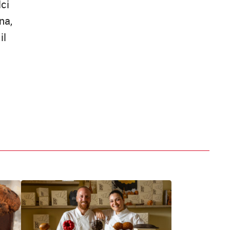
lci
na,
il