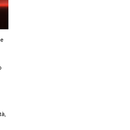
me
o
tà,