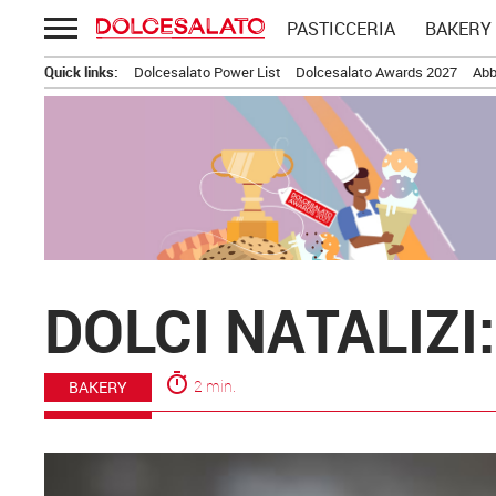
Passa
PASTICCERIA
BAKERY
al
contenuto
Quick links:
Dolcesalato Power List
Dolcesalato Awards 2027
Abb
DOLCI NATALIZI:
timer
2 min.
BAKERY