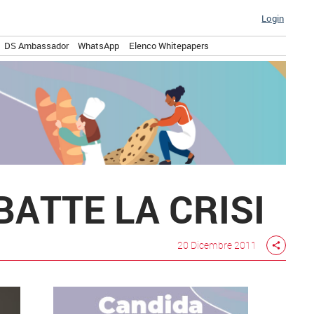
Login
DS Ambassador
WhatsApp
Elenco Whitepapers
 BATTE LA CRISI
20 Dicembre 2011
share