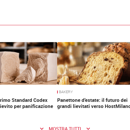
BAKERY
 primo Standard Codex
Panettone d’estate: il futuro dei
lievito per panificazione
grandi lievitati verso HostMilan
keyboard_arrow_down
keyboard_arrow_down
MOSTRA TUTTI