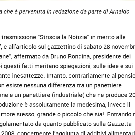
a che è pervenuta in redazione da parte di Arnaldo
rasmissione “Striscia la Notizia” in merito alle
”, e all’articolo sul gazzettino di sabato 28 novemb
’ pane”, affermato da Bruno Rondina, presidente dei
 questi fatti meritano spiegazioni, sulle idee e sui
ante inesattezze. Intanto, contrariamente al pensi
n esiste nessuna differenza tra un panettiere
ane e un panettiere (industriale( che ne produce 2
produzione è assolutamente la medesima, invece il
uttore stesso, grande o piccolo che sia!. Entrando 
regolamentato da quanto pubblicato sulla Gazzetta
2008, concernente l’aggiunta di additivi alimentar