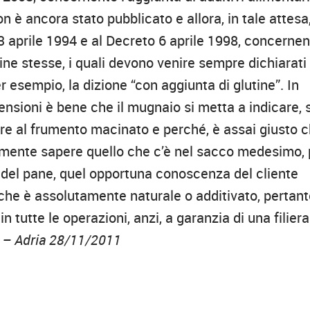
non è ancora stato pubblicato e allora, in tale attesa
13 aprile 1994 e al Decreto 6 aprile 1998, concernen
arine stesse, i quali devono venire sempre dichiarati 
sempio, la dizione “con aggiunta di glutine”. In
nsioni è bene che il mugnaio si metta a indicare, 
tre al frumento macinato e perché, è assai giusto 
aramente sapere quello che c’è nel sacco medesimo, 
ta del pane, quel opportuna conoscenza del cliente
 che è assolutamente naturale o additivato, pertan
n tutte le operazioni, anzi, a garanzia di una filiera
i – Adria 28/11/2011