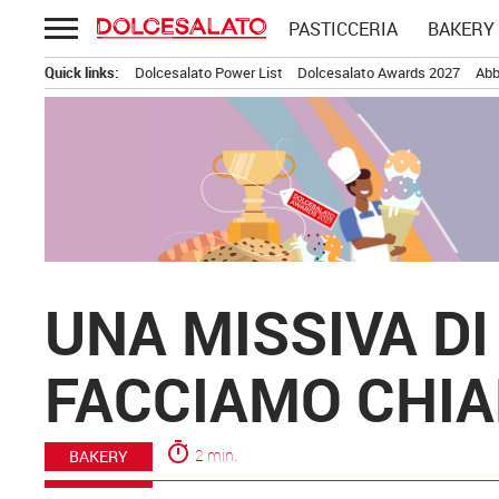
Passa
PASTICCERIA
BAKERY
al
contenuto
Quick links:
Dolcesalato Power List
Dolcesalato Awards 2027
Abb
UNA MISSIVA DI
FACCIAMO CHIA
timer
2 min.
BAKERY