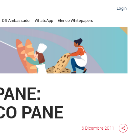
Login
DS Ambassador
WhatsApp
Elenco Whitepapers
PANE:
CO PANE
6 Dicembre 2011
share