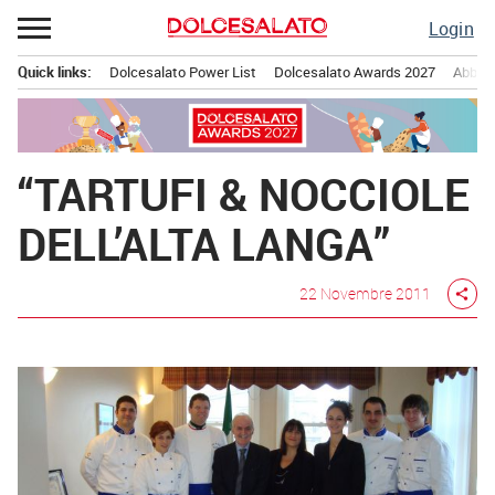
Passa
Login
al
contenuto
Quick links:
Dolcesalato Power List
Dolcesalato Awards 2027
Abbona
Menu principale
“TARTUFI & NOCCIOLE
DELL’ALTA LANGA”
22 Novembre 2011
share