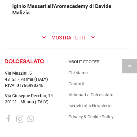
Iginio Massari all’Aromacademy di Davide
Malizia
keyboard_arrow_down
keyboard_arrow_down
MOSTRA TUTTI
ABOUT FOOTER
keyboard_arrow_up
Chi siamo
Via Mazzini, 6
43121 - Parma (ITALY)
Contatti
P.IVA: 01756990345
Abbonati a Dolcesalato
Via Giuseppe Pecchio, 14
20131 - Milano (ITALY)
Iscriviti alla Newsletter
Privacy & Cookie Policy