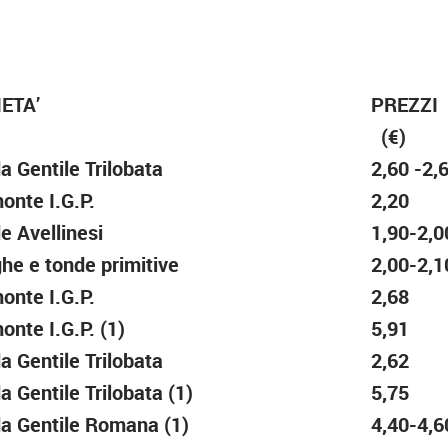
ETA’
PREZZI
(€)
a Gentile Trilobata
2,60 -2,
onte I.G.P.
2,20
e Avellinesi
1,90-2,0
he e tonde primitive
2,00-2,1
onte I.G.P.
2,68
onte I.G.P. (1)
5,91
a Gentile Trilobata
2,62
a Gentile Trilobata (1)
5,75
a Gentile Romana (1)
4,40-4,6