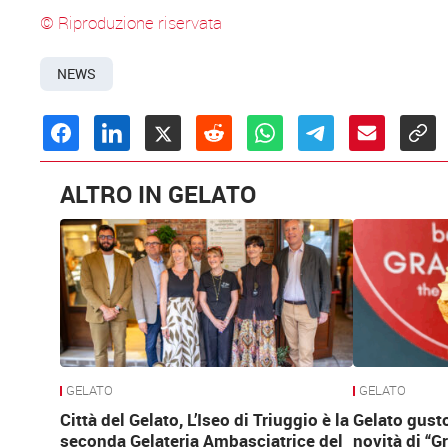
© Riproduzione riservata
NEWS
ALTRO IN GELATO
GELATO
GELATO
Città del Gelato, L’Iseo di Triuggio è la
Gelato gusto
seconda Gelateria Ambasciatrice del
novità di “G