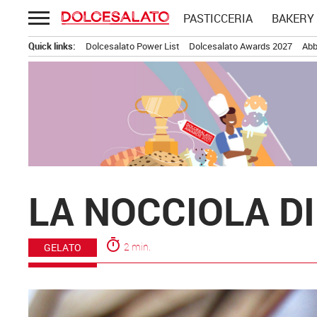
Passa
PASTICCERIA
BAKERY
al
contenuto
Quick links:
Dolcesalato Power List
Dolcesalato Awards 2027
Abb
LA NOCCIOLA DI
timer
2 min.
GELATO