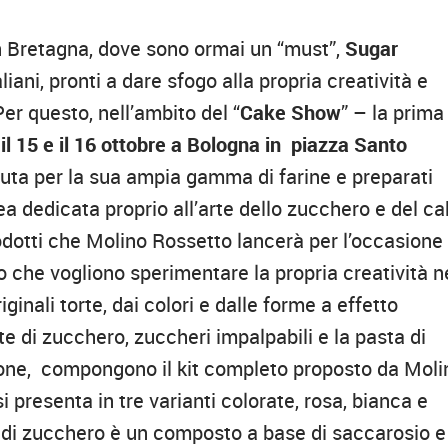
an Bretagna, dove sono ormai un “must”,
Sugar
liani, pronti a dare sfogo alla propria creatività e
Per questo, nell’ambito del “
Cake Show
” – la prima
a
il 15 e il 16 ottobre a Bologna in piazza Santo
ciuta per la sua ampia gamma di farine e preparati
nea dedicata proprio all’arte dello zucchero e del c
rodotti che Molino Rossetto lancerà per l’occasione
 che vogliono sperimentare la propria creatività n
iginali torte, dai colori e dalle forme a effetto
tte di zucchero, zuccheri impalpabili e la pasta di
ione, compongono il kit completo proposto da Moli
i presenta in tre varianti colorate, rosa, bianca e
 di zucchero è un composto a base di saccarosio e