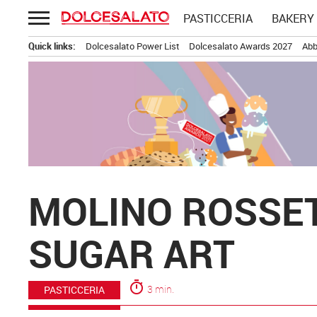
Passa
PASTICCERIA
BAKERY
al
contenuto
Quick links:
Dolcesalato Power List
Dolcesalato Awards 2027
Abb
MOLINO ROSSET
SUGAR ART
timer
3 min.
PASTICCERIA