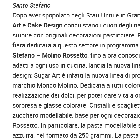
Santo Stefano
Dopo aver spopolato negli Stati Uniti e in Gr
Art
e
Cake Design
conquistano i cuori degli ita
stupire con originali decorazioni pasticciere. 
fiera dedicata a questo settore in programm
Stefano
–
Molino Rossetto
, fino a ora conos
adatti a ogni uso in cucina, lancia la nuova li
design: Sugar Art è infatti la nuova linea di p
marchio Mondo Molino. Dedicata a tutti coloro
realizzazione dei dolci, per poter dare vita a or
sorpresa e glasse colorate. Cristalli e scaglie
zucchero modellabile, base per ogni decoraz
Rossetto. In particolare, la pasta modellabile s
azzurra, nel formato da 250 grammi. La pasta