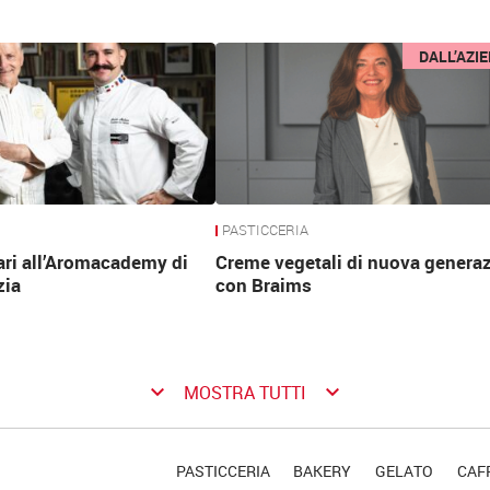
DALL’AZI
PASTICCERIA
ari all’Aromacademy di
Creme vegetali di nuova genera
zia
con Braims
keyboard_arrow_down
keyboard_arrow_down
MOSTRA TUTTI
PASTICCERIA
BAKERY
GELATO
CAFF