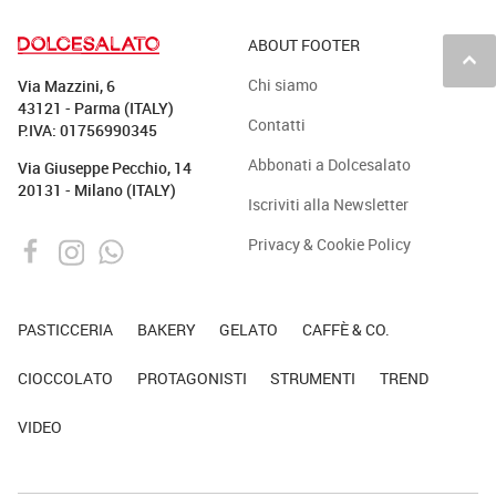
ABOUT FOOTER
keyboard_arrow_up
Chi siamo
Via Mazzini, 6
43121 - Parma (ITALY)
Contatti
P.IVA: 01756990345
Abbonati a Dolcesalato
Via Giuseppe Pecchio, 14
20131 - Milano (ITALY)
Iscriviti alla Newsletter
Privacy & Cookie Policy
PASTICCERIA
BAKERY
GELATO
CAFFÈ & CO.
CIOCCOLATO
PROTAGONISTI
STRUMENTI
TREND
VIDEO