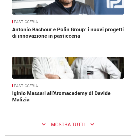
PASTICCERIA
Antonio Bachour e Polin Group: i nuovi progetti
di innovazione in pasticceria
PASTICCERIA
Iginio Massari all’Aromacademy di Davide
Malizia
keyboard_arrow_down
keyboard_arrow_down
MOSTRA TUTTI