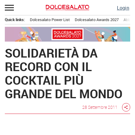
Passa
Login
al
contenuto
Quick links:
Dolcesalato Power List
Dolcesalato Awards 2027
Abbona
Menu principale
SOLIDARIETÀ DA
RECORD CON IL
COCKTAIL PIÙ
GRANDE DEL MONDO
28 Settembre 2011
share